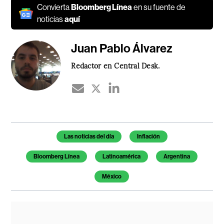
Convierta
Bloomberg Línea
en su fuente de
noticias
aquí
Juan Pablo Álvarez
Redactor en Central Desk.
Temas de este artículo
Las noticias del día
Inflación
Bloomberg Línea
Latinoamérica
Argentina
México