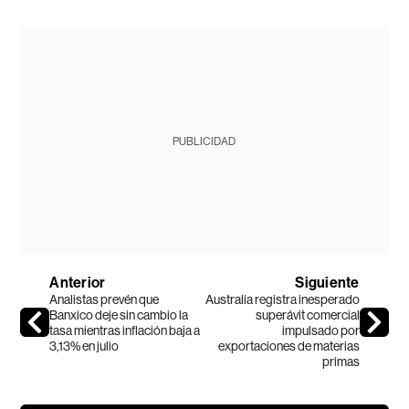
PUBLICIDAD
Anterior
Siguiente
Analistas prevén que
Australia registra inesperado
Banxico deje sin cambio la
superávit comercial
tasa mientras inflación baja a
impulsado por
3,13% en julio
exportaciones de materias
primas