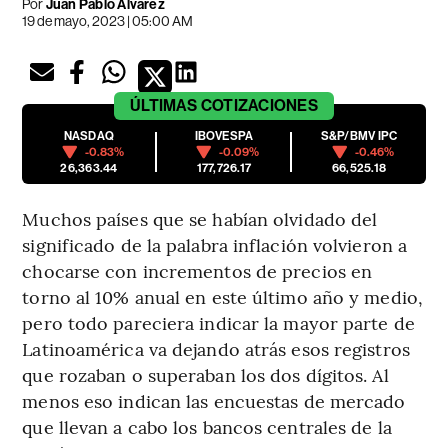
Por
Juan Pablo Álvarez
19 de mayo, 2023 | 05:00 AM
ÚLTIMAS
COTIZACIONES
NASDAQ
IBOVESPA
S&P/BMV IPC
-0.83%
-0.09%
-0.46%
26,363.44
177,726.17
66,525.18
Muchos países que se habían olvidado del
significado de la palabra inflación volvieron a
chocarse con incrementos de precios en
torno al 10% anual en este último año y medio,
pero todo pareciera indicar la mayor parte de
Latinoamérica va dejando atrás esos registros
que rozaban o superaban los dos dígitos. Al
menos eso indican las encuestas de mercado
que llevan a cabo los bancos centrales de la