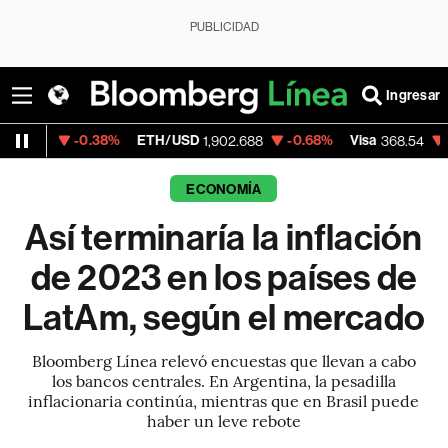
PUBLICIDAD
Ingresar
38%
ETH/USD
-0.68%
Visa
-0.28%
Merca
1,902.688
368.54
ECONOMÍA
Así terminaría la inflación
de 2023 en los países de
LatAm, según el mercado
Bloomberg Línea relevó encuestas que llevan a cabo
los bancos centrales. En Argentina, la pesadilla
inflacionaria continúa, mientras que en Brasil puede
haber un leve rebote