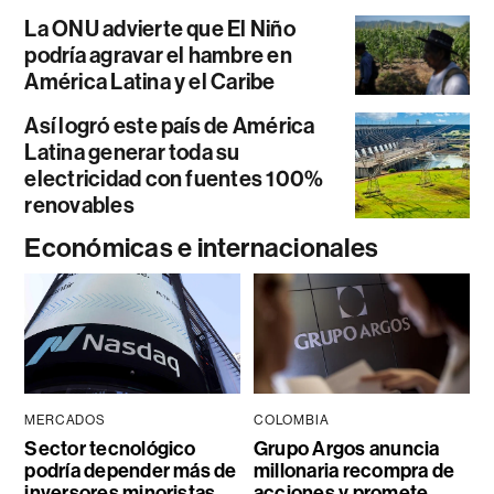
La ONU advierte que El Niño
podría agravar el hambre en
América Latina y el Caribe
Así logró este país de América
Latina generar toda su
electricidad con fuentes 100%
renovables
Económicas e internacionales
MERCADOS
COLOMBIA
Sector tecnológico
Grupo Argos anuncia
podría depender más de
millonaria recompra de
inversores minoristas
acciones y promete