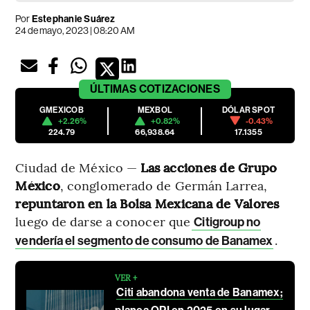
Por
Estephanie Suárez
24 de mayo, 2023 | 08:20 AM
ÚLTIMAS
COTIZACIONES
GMEXICOB
MEXBOL
DÓLAR SPOT
+2.26%
+0.82%
-0.43%
224.79
66,938.64
17.1355
Ciudad de México —
Las acciones de Grupo
México
, conglomerado de Germán Larrea,
repuntaron en la Bolsa Mexicana de Valores
luego de darse a conocer que
Citigroup no
.
vendería el segmento de consumo de Banamex
VER +
Citi abandona venta de Banamex;