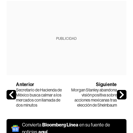
PUBLICIDAD
Anterior
Siguiente
Secretario de Hacienda de
Morgan Stanley abandona
México busca calmar a los
visión positiva sobre
mercados con llamada de
acciones mexicanas tras
dos minutos
elección de Sheinbaum
Convierta
Bloomberg Línea
en su fuente de
noticias
aquí