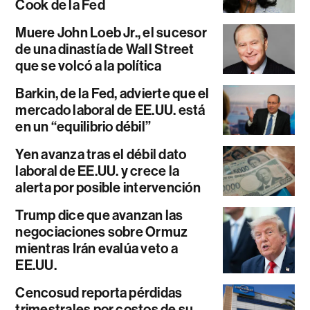
Cook de la Fed
Muere John Loeb Jr., el sucesor
de una dinastía de Wall Street
que se volcó a la política
Barkin, de la Fed, advierte que el
mercado laboral de EE.UU. está
en un “equilibrio débil”
Yen avanza tras el débil dato
laboral de EE.UU. y crece la
alerta por posible intervención
Trump dice que avanzan las
negociaciones sobre Ormuz
mientras Irán evalúa veto a
EE.UU.
Cencosud reporta pérdidas
trimestrales por costos de su