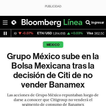
PUBLICIDAD
Ingresar
-0.07%
ETH/USD
+0.03%
Visa
-2.15%
Mer
1,914.618
362.50
MEXICO
Grupo México sube en la
Bolsa Mexicana tras la
decisión de Citi de no
vender Banamex
Las acciones de Grupo México repuntaban luego de
darse a conocer que Citigroup no venderá el
segmento de consumo de Banamex