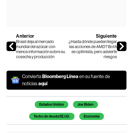
Anterior
Siguiente
Brasil deja al mercado
¿Hasta dónde pueden llegar
mundial del azúcar con
las acciones de AMD? BofA
menos información sobre su
es optimista, pero advierte
cosecha y producción
riesgos
Convierta
Bloomberg Línea
en su fuente de
noticias
aquí
Temas de este artículo
Estados Unidos
Joe Biden
Techo de deuda EE.UU.
Economía