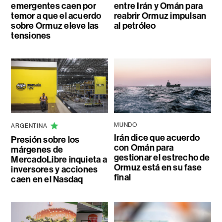
emergentes caen por
entre Irán y Omán para
temor a que el acuerdo
reabrir Ormuz impulsan
sobre Ormuz eleve las
al petróleo
tensiones
MUNDO
ARGENTINA
Irán dice que acuerdo
Presión sobre los
con Omán para
márgenes de
gestionar el estrecho de
MercadoLibre inquieta a
Ormuz está en su fase
inversores y acciones
final
caen en el Nasdaq