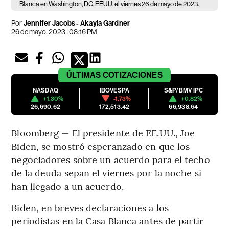
Blanca en Washington, DC, EEUU, el viernes 26 de mayo de 2023.
Por
Jennifer Jacobs - Akayla Gardner
26 de mayo, 2023 | 08:16 PM
ÚLTIMAS
COTIZACIONES
NASDAQ
IBOVESPA
S&P/BMV IPC
+1.30%
-1.73%
+0.82%
26,690.62
172,513.42
66,938.64
Bloomberg — El presidente de EE.UU., Joe
Biden, se mostró esperanzado en que los
negociadores sobre un acuerdo para el techo
de la deuda sepan el viernes por la noche si
han llegado a un acuerdo.
Biden, en breves declaraciones a los
periodistas en la Casa Blanca antes de partir