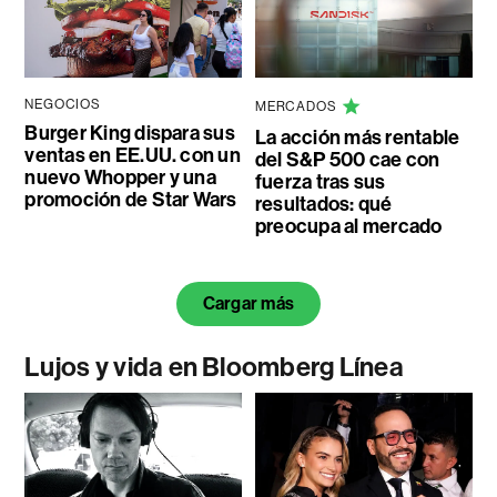
NEGOCIOS
MERCADOS
Burger King dispara sus
La acción más rentable
ventas en EE.UU. con un
del S&P 500 cae con
nuevo Whopper y una
fuerza tras sus
promoción de Star Wars
resultados: qué
preocupa al mercado
Cargar más
Lujos y vida en Bloomberg Línea