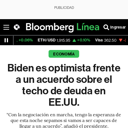
PUBLICIDAD
Ingresar
0.06%
ETH/USD
+0.10%
Visa
-2.15%
Merc
1,915.95
362.50
ECONOMÍA
Biden es optimista frente
a un acuerdo sobre el
techo de deuda en
EE.UU.
“Con la negociación en marcha, tengo la esperanza de
que esta noche sepamos si vamos a ser capaces de
llegar a un acuerdo”, añadió el presidente.