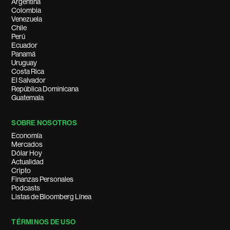
Argentina
Colombia
Venezuela
Chile
Perú
Ecuador
Panamá
Uruguay
Costa Rica
El Salvador
República Dominicana
Guatemala
SOBRE NOSOTROS
Economía
Mercados
Dólar Hoy
Actualidad
Cripto
Finanzas Personales
Podcasts
Listas de Bloomberg Línea
TÉRMINOS DE USO