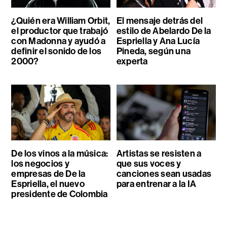
¿Quién era William Orbit,
El mensaje detrás del
el productor que trabajó
estilo de Abelardo De la
con Madonna y ayudó a
Espriella y Ana Lucía
definir el sonido de los
Pineda, según una
2000?
experta
De los vinos a la música:
Artistas se resisten a
los negocios y
que sus voces y
empresas de De la
canciones sean usadas
Espriella, el nuevo
para entrenar a la IA
presidente de Colombia