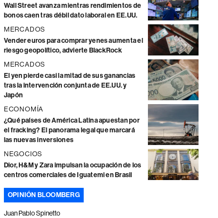
Wall Street avanza mientras rendimientos de
bonos caen tras débil dato laboral en EE.UU.
MERCADOS
Vender euros para comprar yenes aumenta el
riesgo geopolítico, advierte BlackRock
MERCADOS
El yen pierde casi la mitad de sus ganancias
tras la intervención conjunta de EE.UU. y
Japón
ECONOMÍA
¿Qué países de América Latina apuestan por
el fracking? El panorama legal que marcará
las nuevas inversiones
NEGOCIOS
Dior, H&M y Zara impulsan la ocupación de los
centros comerciales de Iguatemi en Brasil
OPINIÓN BLOOMBERG
Juan Pablo Spinetto