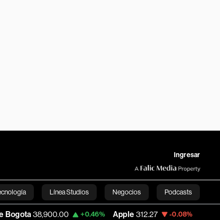
Ingresar
ecnología
Línea Studios
Negocios
Podcasts
00.00
Apple
312.27
USD COP
3,161.92
+0.46%
-0.08%
English