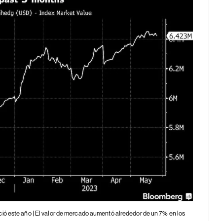
ió este año | El valor de mercado aumentó alrededor de un 7% en los