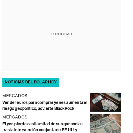
PUBLICIDAD
NOTICIAS DEL DÓLAR HOY
MERCADOS
Vender euros para comprar yenes aumenta el
riesgo geopolítico, advierte BlackRock
MERCADOS
El yen pierde casi la mitad de sus ganancias
tras la intervención conjunta de EE.UU. y