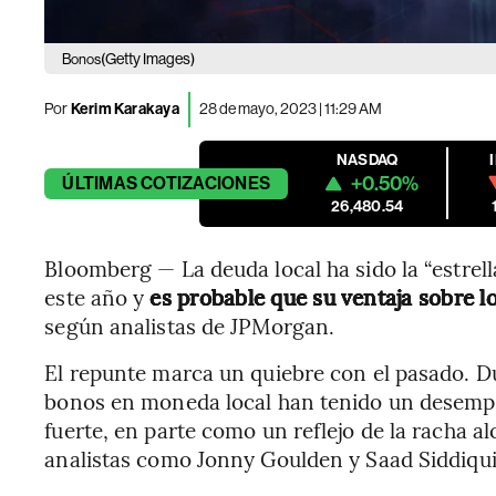
(Getty Images)
Bonos
Por
Kerim Karakaya
28 de mayo, 2023 | 11:29 AM
NASDAQ
+0.50%
ÚLTIMAS
COTIZACIONES
26,480.54
Bloomberg — La deuda local ha sido la “estre
este año y
es probable que su ventaja sobre l
según analistas de JPMorgan.
El repunte marca un quiebre con el pasado. Du
bonos en moneda local han tenido un desempe
fuerte, en parte como un reflejo de la racha al
analistas como Jonny Goulden y Saad Siddiqui