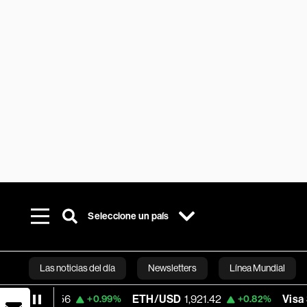
Seleccione un país
Las noticias del día
Newsletters
Línea Mundial
6
ETH/USD
1,921.42
Visa
368.28
+0.99%
+0.82%
-0.5
Bloomberg 