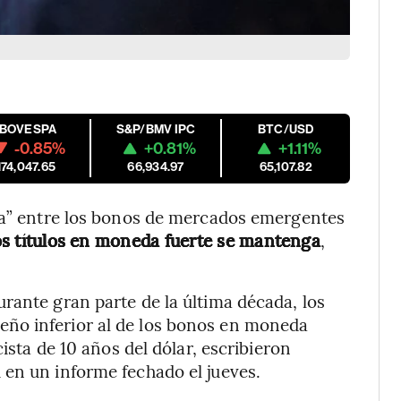
IBOVESPA
S&P/BMV IPC
BTC/USD
-0.85%
+0.81%
+1.11%
174,047.65
66,934.97
65,107.82
lla” entre los bonos de mercados emergentes
os títulos en moneda fuerte se mantenga
,
rante gran parte de la última década, los
ño inferior al de los bonos en moneda
cista de 10 años del dólar, escribieron
 en un informe fechado el jueves.