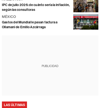
IPC de julio 2026: de cuánto sería la inflación,
según las consultoras
MÉXICO
Gastos del Mundial le pasan factura a
Ollamani de Emilio Azcárraga
PUBLICIDAD
LAS ÚLTIMAS