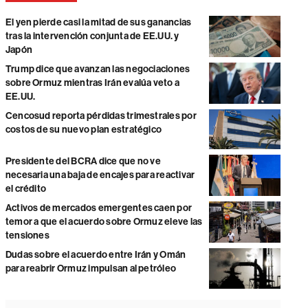
El yen pierde casi la mitad de sus ganancias
tras la intervención conjunta de EE.UU. y
Japón
Trump dice que avanzan las negociaciones
sobre Ormuz mientras Irán evalúa veto a
EE.UU.
Cencosud reporta pérdidas trimestrales por
costos de su nuevo plan estratégico
Presidente del BCRA dice que no ve
necesaria una baja de encajes para reactivar
el crédito
Activos de mercados emergentes caen por
temor a que el acuerdo sobre Ormuz eleve las
tensiones
Dudas sobre el acuerdo entre Irán y Omán
para reabrir Ormuz impulsan al petróleo