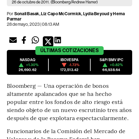
26 de octubre de 2011.
(Bloomberg/Andrew Harrer)
Por
Sonali Basak, Liz Capo McCormick, Lydia Beyoud y Hema
Parmar
28 de mayo, 2023 | 08:13 AM
ÚLTIMAS
COTIZACIONES
NASDAQ
IBOVESPA
S&P/BMV IPC
+1.30%
-1.73%
+0.82%
26,690.62
172,513.42
66,938.64
Bloomberg — Una operación de bonos
altamente apalancados que se ha hecho
popular entre los fondos de alto riesgo está
siendo objeto de un nuevo escrutinio tres años
después de que explotara espectacularmente.
Funcionarios de la Comisión del Mercado de
Valores y de la Reserva Federal han