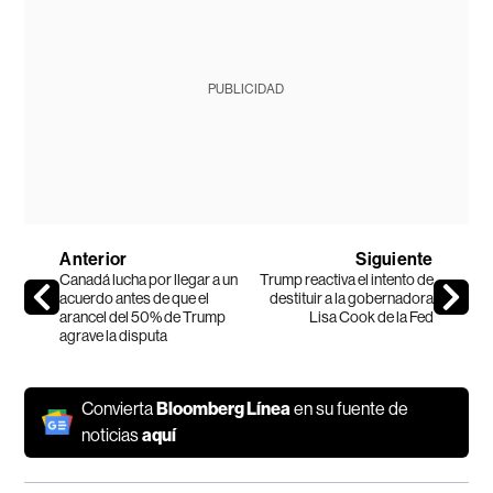
PUBLICIDAD
Anterior
Siguiente
Canadá lucha por llegar a un
Trump reactiva el intento de
acuerdo antes de que el
destituir a la gobernadora
arancel del 50% de Trump
Lisa Cook de la Fed
agrave la disputa
Convierta
Bloomberg Línea
en su fuente de
noticias
aquí