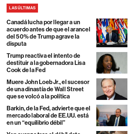
LAS ÚLTIMAS
Canadá lucha por llegar a un
acuerdo antes de que el arancel
del 50% de Trump agrave la
disputa
Trump reactiva el intento de
destituir a la gobernadora Lisa
Cook de la Fed
Muere John Loeb Jr., el sucesor
de una dinastía de Wall Street
que se volcó a la política
Barkin, de la Fed, advierte que el
mercado laboral de EE.UU. está
en un “equilibrio débil”