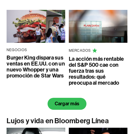
NEGOCIOS
MERCADOS
Burger King dispara sus
La acción más rentable
ventas en EE.UU. con un
del S&P 500 cae con
nuevo Whopper y una
fuerza tras sus
promoción de Star Wars
resultados: qué
preocupa al mercado
Cargar más
Lujos y vida en Bloomberg Línea