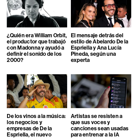
¿Quién era William Orbit,
El mensaje detrás del
el productor que trabajó
estilo de Abelardo De la
con Madonna y ayudó a
Espriella y Ana Lucía
definir el sonido de los
Pineda, según una
2000?
experta
De los vinos a la música:
Artistas se resisten a
los negocios y
que sus voces y
empresas de De la
canciones sean usadas
Espriella, el nuevo
para entrenar a la IA