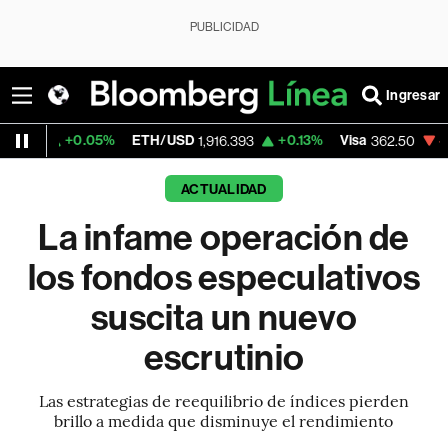
PUBLICIDAD
Ingresar
05%
ETH/USD
+0.13%
Visa
-2.15%
Mercad
1,916.393
362.50
ACTUALIDAD
La infame operación de
los fondos especulativos
suscita un nuevo
escrutinio
Las estrategias de reequilibrio de índices pierden
brillo a medida que disminuye el rendimiento