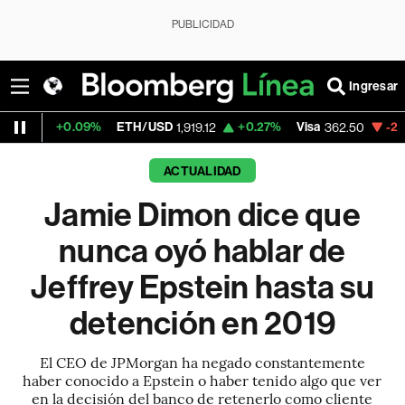
PUBLICIDAD
Ingresar
0.09%
ETH/USD
+0.27%
Visa
-2.15%
Merca
1,919.12
362.50
ACTUALIDAD
Jamie Dimon dice que
nunca oyó hablar de
Jeffrey Epstein hasta su
detención en 2019
El CEO de JPMorgan ha negado constantemente
haber conocido a Epstein o haber tenido algo que ver
en la decisión del banco de retenerlo como cliente