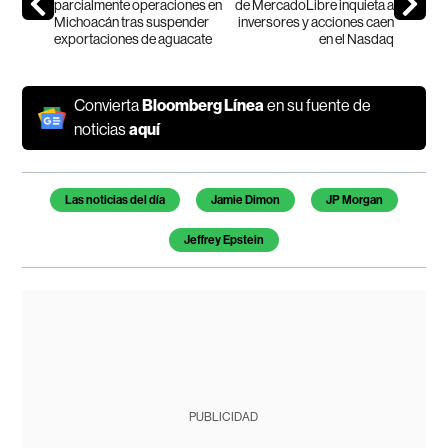
parcialmente operaciones en
de MercadoLibre inquieta a
Michoacán tras suspender
inversores y acciones caen
exportaciones de aguacate
en el Nasdaq
Convierta
Bloomberg Línea
en su fuente de
noticias
aquí
Temas de este artículo
Las noticias del día
Jamie Dimon
JP Morgan
Jeffrey Epstein
PUBLICIDAD