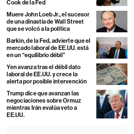
Cook de la Fed
Muere John Loeb Jr., el sucesor
de una dinastía de Wall Street
que se volcó a la política
Barkin, de la Fed, advierte que el
mercado laboral de EE.UU. está
en un “equilibrio débil”
Yen avanza tras el débil dato
laboral de EE.UU. y crece la
alerta por posible intervención
Trump dice que avanzan las
negociaciones sobre Ormuz
mientras Irán evalúa veto a
EE.UU.