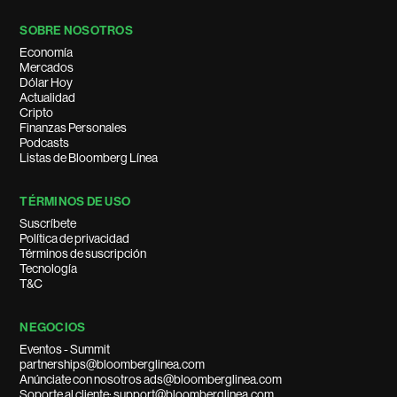
SOBRE NOSOTROS
Economía
Mercados
Dólar Hoy
Actualidad
Cripto
Finanzas Personales
Podcasts
Listas de Bloomberg Línea
TÉRMINOS DE USO
Suscríbete
Política de privacidad
Términos de suscripción
Tecnología
T&C
NEGOCIOS
Eventos - Summit
partnerships@bloomberglinea.com
Anúnciate con nosotros ads@bloomberglinea.com
Soporte al cliente: support@bloomberglinea.com