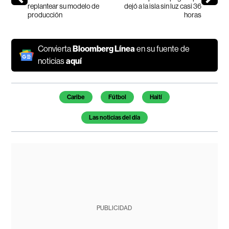
replantear su modelo de
dejó a la isla sin luz casi 36
producción
horas
Convierta
Bloomberg Línea
en su fuente de
noticias
aquí
Temas de este artículo
Caribe
Fútbol
Haití
Las noticias del día
PUBLICIDAD