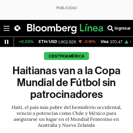
PUBLICIDAD
Ingresar
.03%
ETH/USD
-0.16%
Visa
+0.52%
Mer
1,902.828
370.47
CENTROAMÉRICA
Haitianas van a la Copa
Mundial de Fútbol sin
patrocinadores
Haití, el país más pobre del hemisferio occidental,
venció a potencias como Chile y México para
asegurarse un lugar en el Mundial Femenino en
Australia y Nueva Zelanda