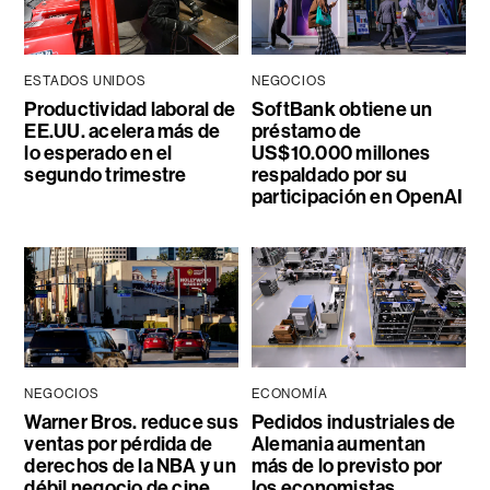
ESTADOS UNIDOS
NEGOCIOS
Productividad laboral de
SoftBank obtiene un
EE.UU. acelera más de
préstamo de
lo esperado en el
US$10.000 millones
segundo trimestre
respaldado por su
participación en OpenAI
NEGOCIOS
ECONOMÍA
Warner Bros. reduce sus
Pedidos industriales de
ventas por pérdida de
Alemania aumentan
derechos de la NBA y un
más de lo previsto por
débil negocio de cine
los economistas