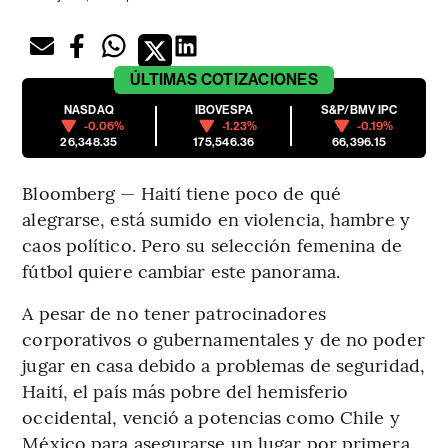
ÚLTIMAS
COTIZACIONES
NASDAQ
IBOVESPA
S&P/BMV IPC
-0.06%
-1.23%
-0.19%
26,348.35
175,546.36
66,396.15
Bloomberg — Haití tiene poco de qué
alegrarse, está sumido en violencia, hambre y
caos político. Pero su selección femenina de
fútbol quiere cambiar este panorama.
A pesar de no tener patrocinadores
corporativos o gubernamentales y de no poder
jugar en casa debido a problemas de seguridad,
Haití, el país más pobre del hemisferio
occidental, venció a potencias como Chile y
México para asegurarse un lugar por primera