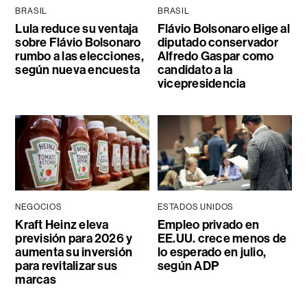
BRASIL
BRASIL
Lula reduce su ventaja
Flávio Bolsonaro elige al
sobre Flávio Bolsonaro
diputado conservador
rumbo a las elecciones,
Alfredo Gaspar como
según nueva encuesta
candidato a la
vicepresidencia
NEGOCIOS
ESTADOS UNIDOS
Kraft Heinz eleva
Empleo privado en
previsión para 2026 y
EE.UU. crece menos de
aumenta su inversión
lo esperado en julio,
para revitalizar sus
según ADP
marcas