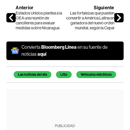
Anterior
Siguiente
Estados Unidos plantea a la
Las fortalezas que pueden
OEA una reunión de
convertir a América Latina en
cancilleres para evaluar
ganadora del nuevo orden
medidas sobre Nicaragua
mundial, según la Cepal
Convierta
Bloomberg Línea
en su fuente de
noticias
aquí
Temas de este artículo
Las noticias del día
Litio
Vehículos eléctricos
PUBLICIDAD