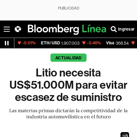
PUBLICIDAD
Ingresar
.01%
ETH/USD
-0.46%
Visa
-0.28%
Merc
1,907.003
368.54
ACTUALIDAD
Litio necesita
US$51.000M para evitar
escasez de suministro
Las materias primas dictarán la competitividad de la
industria automovilística en el futuro
21