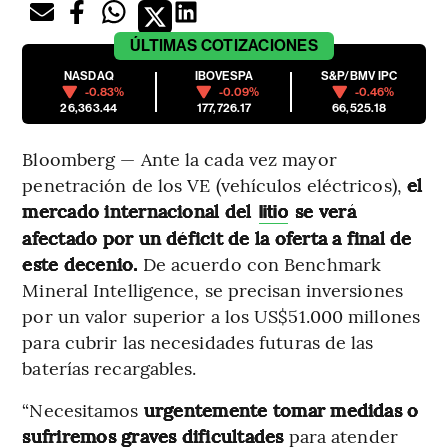
ÚLTIMAS
COTIZACIONES
NASDAQ
IBOVESPA
S&P/BMV IPC
-0.83%
-0.09%
-0.46%
26,363.44
177,726.17
66,525.18
Bloomberg — Ante la cada vez mayor
penetración de los VE (vehículos eléctricos),
el
mercado internacional del
se verá
litio
afectado por un déficit de la oferta a final de
este decenio.
De acuerdo con Benchmark
Mineral Intelligence, se precisan inversiones
por un valor superior a los US$51.000 millones
para cubrir las necesidades futuras de las
baterías recargables.
“Necesitamos
urgentemente tomar medidas o
sufriremos graves dificultades
para atender