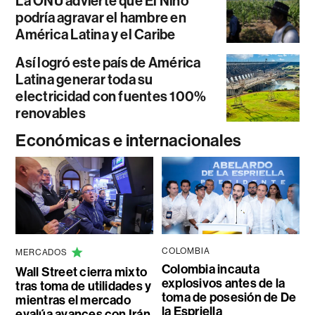
La ONU advierte que El Niño
podría agravar el hambre en
América Latina y el Caribe
Así logró este país de América
Latina generar toda su
electricidad con fuentes 100%
renovables
Económicas e internacionales
COLOMBIA
MERCADOS
Colombia incauta
Wall Street cierra mixto
explosivos antes de la
tras toma de utilidades y
toma de posesión de De
mientras el mercado
la Espriella
evalúa avances con Irán