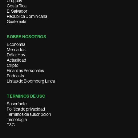
Uruguay
Costa Rica
El Salvador
República Dominicana
Guatemala
SOBRE NOSOTROS
Economía
Mercados
Dólar Hoy
Actualidad
Cripto
Finanzas Personales
Podcasts
Listas de Bloomberg Línea
TÉRMINOS DE USO
Suscríbete
Política de privacidad
Términos de suscripción
Tecnología
T&C