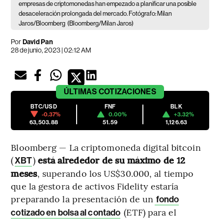
empresas de criptomonedas han empezado a planificar una posible
desaceleración prolongada del mercado. Fotógrafo: Milan
Jaros/Bloomberg
(Bloomberg/Milan Jaros)
Por
David Pan
28 de junio, 2023 | 02:12 AM
ÚLTIMAS
COTIZACIONES
BTC/USD
FNF
BLK
-0.37%
0.00%
+3.32%
63,503.88
51.59
1,126.63
Bloomberg — La criptomoneda digital bitcoin
(
)
está alrededor de su máximo de 12
XBT
meses
, superando los US$30.000, al tiempo
que la gestora de activos Fidelity estaría
preparando la presentación de un
fondo
(ETF) para el
cotizado en bolsa al contado