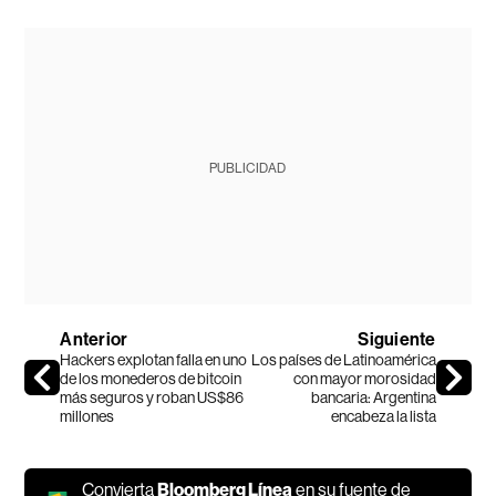
PUBLICIDAD
Anterior
Siguiente
Hackers explotan falla en uno
Los países de Latinoamérica
de los monederos de bitcoin
con mayor morosidad
más seguros y roban US$86
bancaria: Argentina
millones
encabeza la lista
Convierta
Bloomberg Línea
en su fuente de