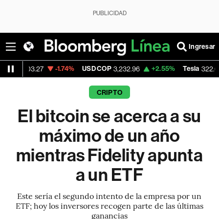
PUBLICIDAD
Ingresar
-1.74%
USD COP
+2.55%
Tesla
+3.46
.27
3,232.96
322.07
CRIPTO
El bitcoin se acerca a su
máximo de un año
mientras Fidelity apunta
a un ETF
Este sería el segundo intento de la empresa por un
ETF; hoy los inversores recogen parte de las últimas
ganancias