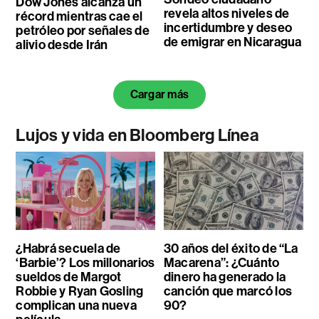
Dow Jones alcanza un
revela altos niveles de
récord mientras cae el
incertidumbre y deseo
petróleo por señales de
de emigrar en Nicaragua
alivio desde Irán
Cargar más
Lujos y vida en Bloomberg Línea
¿Habrá secuela de
30 años del éxito de “La
‘Barbie’? Los millonarios
Macarena”: ¿Cuánto
sueldos de Margot
dinero ha generado la
Robbie y Ryan Gosling
canción que marcó los
complican una nueva
90?