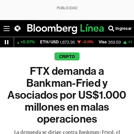
PUBLICIDAD
Ingresar
+0.07%
ETH/USD
-0.11%
Visa
+1.07%
Merc
1,873.36
369.59
CRIPTO
FTX demanda a
Bankman-Fried y
Asociados por US$1.000
millones en malas
operaciones
La demanda se dirige contra Bankman-Fried, el