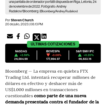
una pantalla de ordenador portátil dispuesta en Riga, Letonia, 24
de noviembre de 2022. Fotógrafo: Andrey
Rudakov/Bloomberg
(Bloomberg/Andrey Rudakov)
Por
Steven Church
20 de julio, 2023 | 08:13 PM
ÚLTIMAS
COTIZACIONES
NASDAQ
IBOVESPA
S&P/BMV IPC
+2.59%
-0.06%
+0.20%
26,584.99
177,894.97
66,833.16
Bloomberg — La empresa en quiebra FTX
Trading Ltd. intentará recuperar millones de
dólares en efectivo y deshacer más de
US$1.000 millones en transacciones
cuestionables
como parte de una nueva
demanda presentada contra el fundador de la