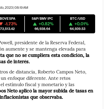
sto, 2023 | 08:19 AM
IBOVESPA
S&P/BMV IPC
BTC/USD
-1.73%
+0.82%
+0.01%
172,513.42
66,938.64
64,939.53
well, presidente de la Reserva Federal,
ción aumente y se mantenga elevada para
a que no se cumpliera esta condición, la
sas de interés.
etros de distancia, Roberto Campos Neto,
 un enfoque diferente. Ante retos
l estímulo fiscal y monetario y las
s Neto aplicó la mayor subida de tasas en
inflacionistas que observaba.