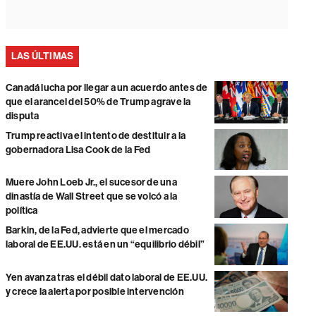
LAS ÚLTIMAS
Canadá lucha por llegar a un acuerdo antes de
que el arancel del 50% de Trump agrave la
disputa
Trump reactiva el intento de destituir a la
gobernadora Lisa Cook de la Fed
Muere John Loeb Jr., el sucesor de una
dinastía de Wall Street que se volcó a la
política
Barkin, de la Fed, advierte que el mercado
laboral de EE.UU. está en un “equilibrio débil”
Yen avanza tras el débil dato laboral de EE.UU.
y crece la alerta por posible intervención