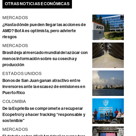
OTRAS NOTICIAS ECONÓMICAS
MERCADOS
¿Hasta dónde pueden llegar las acciones de
AMD? BofA es optimista, pero advierte
riesgos
MERCADOS
Brasil deja al mercado mundial del azúcar con
menos información sobre su cosecha y
producción
ESTADOS UNIDOS
Bonos de San Juan ganan atractivo entre
inversores ante la escasez de emisiones en
Puerto Rico
COLOMBIA
De la Espriella se compromete a recuperar
Ecopetrol y a hacer fracking “responsable y
sostenible”
MERCADOS