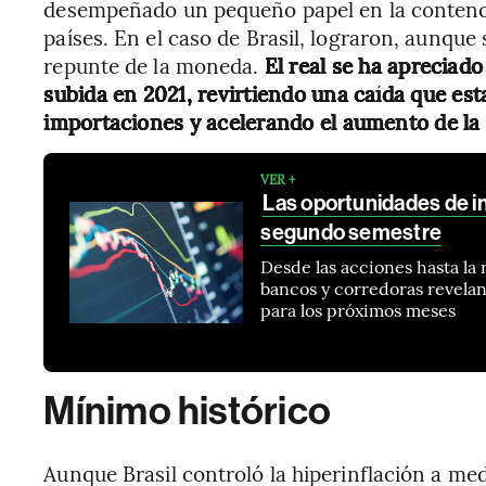
desempeñado un pequeño papel en la contenció
países. En el caso de Brasil, lograron, aunque 
repunte de la moneda.
El real se ha apreciado
subida en 2021, revirtiendo una caída que est
importaciones y acelerando el aumento de la 
VER +
Las oportunidades de in
segundo semestre
Desde las acciones hasta la r
bancos y corredoras revelan
para los próximos meses
Mínimo histórico
Aunque Brasil controló la hiperinflación a me