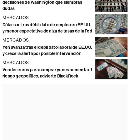
decisiones de Washington que siembran
dudas
MERCADOS
Dólar cae tras débil dato de empleo en EE.UU.
y menor expectativa de alza de tasas de la Fed
MERCADOS
Yen avanza tras el débil dato laboral de EE.UU.
y crece la alerta por posible intervención
MERCADOS
Vender euros para comprar yenes aumenta el
riesgo geopolítico, advierte BlackRock