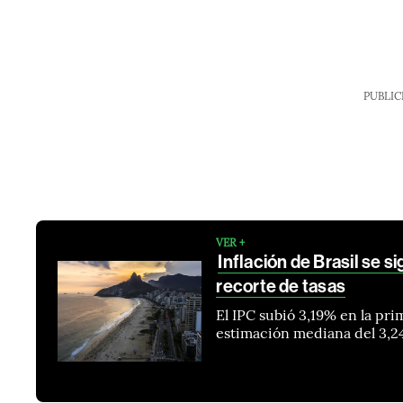
PUBLIC
VER +
Inflación de Brasil se 
recorte de tasas
El IPC subió 3,19% en la pri
estimación mediana del 3,2