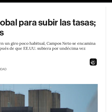
obal para subir las tasas;
s
y, en un giro poco habitual, Campos Neto se encamina
spués de que EE.UU. subiera por undécima vez
23
IDAD