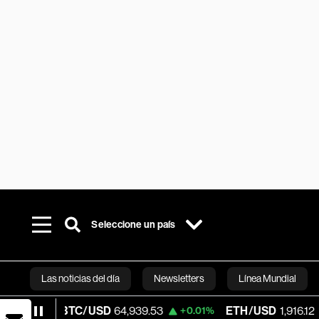
Seleccione un país
Las noticias del día
Newsletters
Línea Mundial
BTC/USD
64,939.53
ETH/USD
1,916.12
+0.01%
+0.11%
Bloomberg 