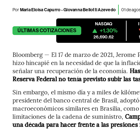
Por
Maria Eloisa Capurro - Giovanna Bellotti Azevedo
01 de ago
NASDAQ
+1.30%
ÚLTIMAS
COTIZACIONES
26,690.62
Bloomberg — El 17 de marzo de 2021, Jerome Po
hizo hincapié en la necesidad de que la infla
señalar una recuperación de la economía.
Hast
Reserva Federal no tenía previsto subir las ta
Sin embargo, el mismo día y a miles de kilóm
presidente del banco central de Brasil, adoptó
macroeconómicos similares en Brasilia, como e
limitaciones de la cadena de suministro,
Campo
una década para hacer frente a las presiones 