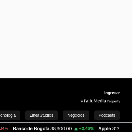
Ingresar
ecnología
Línea Studios
Negocios
Podcasts
co de Bogota
38,900.00
Apple
313.305
+0.46%
+0.25%
English