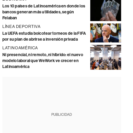
Los 10 países de Latinoamérica en donde los
bancos generan más utilidades, según
Felaban
LÍNEA DEPORTIVA
La UEFA estudia boicotear torneos de la FIFA
por su plan de abrirse a inversión privada
LATINOAMÉRICA
Ni presencial, ni remoto, ni híbrido: el nuevo
modelo laboral que WeWork ve crecer en
Latinoamérica
PUBLICIDAD