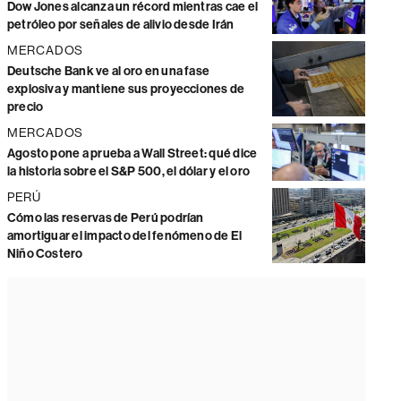
Dow Jones alcanza un récord mientras cae el
petróleo por señales de alivio desde Irán
MERCADOS
Deutsche Bank ve al oro en una fase
explosiva y mantiene sus proyecciones de
precio
MERCADOS
Agosto pone a prueba a Wall Street: qué dice
la historia sobre el S&P 500, el dólar y el oro
PERÚ
Cómo las reservas de Perú podrían
amortiguar el impacto del fenómeno de El
Niño Costero