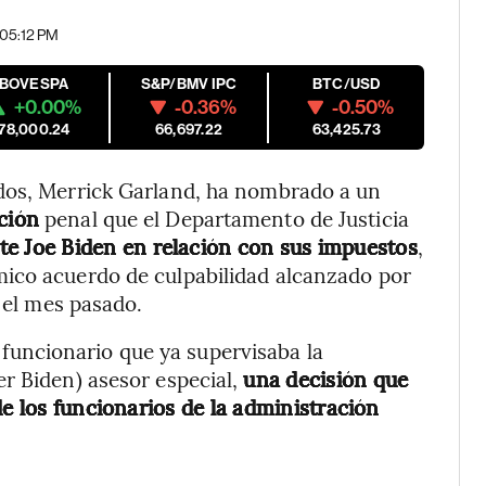
| 05:12 PM
IBOVESPA
S&P/BMV IPC
BTC/USD
+0.00%
-0.36%
-0.50%
178,000.24
66,697.22
63,425.73
dos, Merrick Garland, ha nombrado a un
ción
penal que el Departamento de Justicia
ente Joe Biden en relación con sus impuestos
,
ico acuerdo de culpabilidad alcanzado por
s el mes pasado.
 funcionario que ya supervisaba la
r Biden) asesor especial,
una decisión que
de los funcionarios de la administración