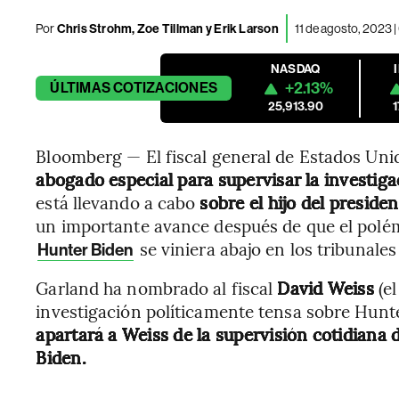
Por
Chris Strohm, Zoe Tillman y Erik Larson
11 de agosto, 2023 
NASDAQ
+2.13%
ÚLTIMAS
COTIZACIONES
25,913.90
Bloomberg — El fiscal general de Estados Uni
abogado especial para supervisar la investiga
está llevando a cabo
sobre el hijo del presid
un importante avance después de que el polém
se viniera abajo en los tribunale
Hunter Biden
Garland ha nombrado al fiscal
David Weiss
(el
investigación políticamente tensa sobre Hunte
apartará a Weiss de la supervisión cotidiana 
Biden.