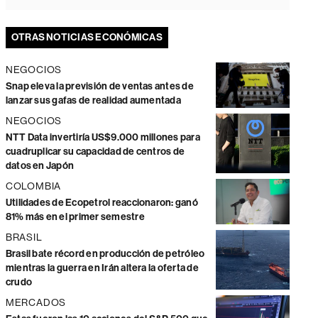
OTRAS NOTICIAS ECONÓMICAS
NEGOCIOS
Snap eleva la previsión de ventas antes de
lanzar sus gafas de realidad aumentada
NEGOCIOS
NTT Data invertiría US$9.000 millones para
cuadruplicar su capacidad de centros de
datos en Japón
COLOMBIA
Utilidades de Ecopetrol reaccionaron: ganó
81% más en el primer semestre
BRASIL
Brasil bate récord en producción de petróleo
mientras la guerra en Irán altera la oferta de
crudo
MERCADOS