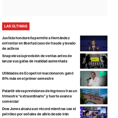
LAS ÚLTIMAS
Justicia hondureña permite a Hernández
enfrentar en libertad caso de fraude y lavado
de activos
Snap eleva la previsión de ventas antes de
lanzar sus gafas de realidad aumentada
Utilidades de Ecopetrol reaccionaron: ganó
81% más en el primer semestre
Palantir eleva previsiones de ingresos tras un
trimestre “extraordinario” y fuerte avance
comercial
Dow Jones alcanza un récord mientras cae el
petróleo por señales de alivio desde Irán