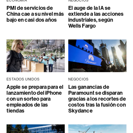
ECONOMÍA
NEGOCIOS
PMI de servicios de
El auge de la IA se
China cae a su nivel más
extiende a las acciones
bajo en casi dos años
industriales, según
Wells Fargo
ESTADOS UNIDOS
NEGOCIOS
Apple se prepara para el
Las ganancias de
lanzamiento del iPhone
Paramount se disparan
con un sorteo para
gracias a los recortes de
empleados de las
costos tras la fusión con
tiendas
Skydance