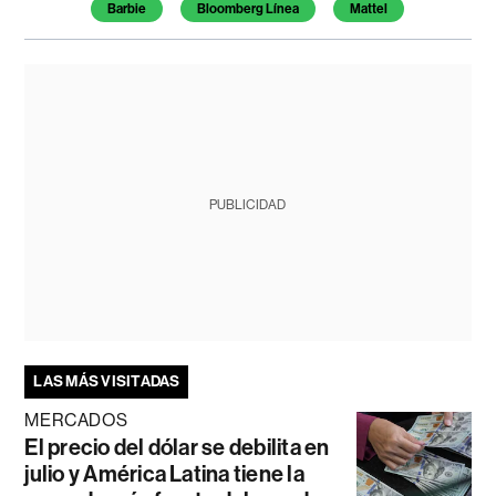
Temas de este artículo
Barbie
Bloomberg Línea
Mattel
PUBLICIDAD
LAS MÁS VISITADAS
MERCADOS
El precio del dólar se debilita en
julio y América Latina tiene la