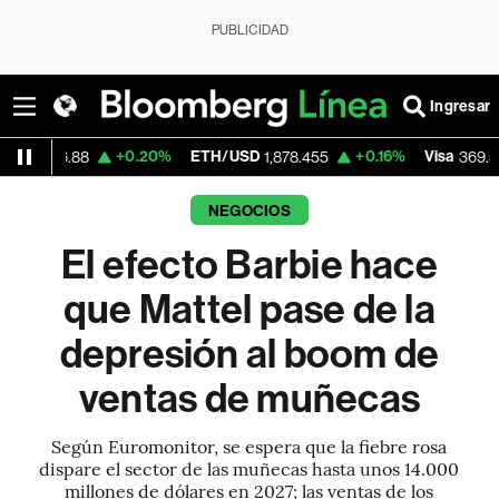
PUBLICIDAD
Ingresar
+0.20%
ETH/USD
+0.16%
Visa
+1.07%
1,878.455
369.59
NEGOCIOS
El efecto Barbie hace
que Mattel pase de la
depresión al boom de
ventas de muñecas
Según Euromonitor, se espera que la fiebre rosa
dispare el sector de las muñecas hasta unos 14.000
millones de dólares en 2027; las ventas de los