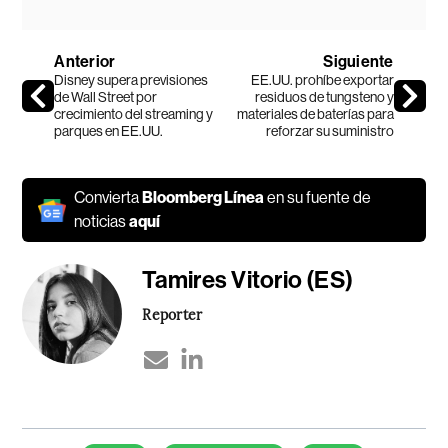
Anterior
Siguiente
Disney supera previsiones
EE.UU. prohíbe exportar
de Wall Street por
residuos de tungsteno y
crecimiento del streaming y
materiales de baterías para
parques en EE.UU.
reforzar su suministro
Convierta
Bloomberg Línea
en su fuente de
noticias
aquí
Tamires Vitorio (ES)
Reporter