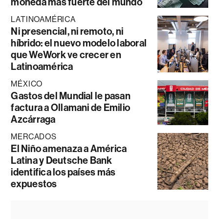
moneda más fuerte del mundo
LATINOAMÉRICA
Ni presencial, ni remoto, ni
híbrido: el nuevo modelo laboral
que WeWork ve crecer en
Latinoamérica
MÉXICO
Gastos del Mundial le pasan
factura a Ollamani de Emilio
Azcárraga
MERCADOS
El Niño amenaza a América
Latina y Deutsche Bank
identifica los países más
expuestos