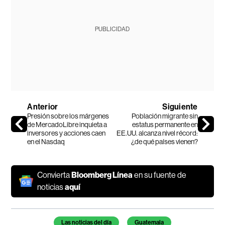
PUBLICIDAD
Anterior
Siguiente
Presión sobre los márgenes
Población migrante sin
de MercadoLibre inquieta a
estatus permanente en
inversores y acciones caen
EE.UU. alcanza nivel récord:
en el Nasdaq
¿de qué países vienen?
Convierta
Bloomberg Línea
en su fuente de
noticias
aquí
Temas de este artículo
Las noticias del día
Guatemala