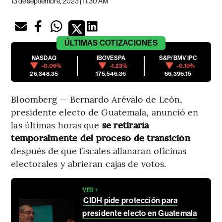
13 de septiembre, 2023 | 11:30 AM
ÚLTIMAS
COTIZACIONES
NASDAQ
IBOVESPA
S&P/BMV IPC
-0.06%
-1.23%
-0.19%
26,348.35
175,546.36
66,396.15
Bloomberg — Bernardo Arévalo de León,
presidente electo de Guatemala, anunció en
las últimas horas que
se retiraría
temporalmente del proceso de transición
después de que fiscales allanaran oficinas
electorales y abrieran cajas de votos.
VER +
CIDH pide protección para
presidente electo en Guatemala