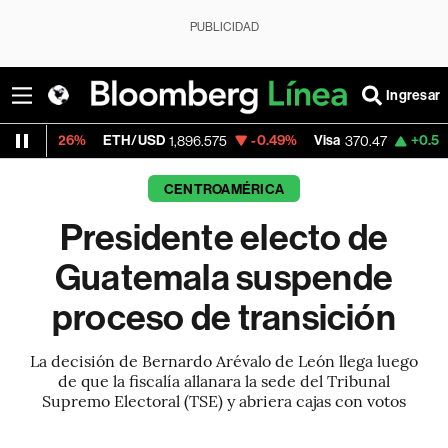
PUBLICIDAD
Ingresar
%
ETH/USD
-0.49%
Visa
+0.52%
Mercado
1,896.575
370.47
CENTROAMÉRICA
Presidente electo de
Guatemala suspende
proceso de transición
La decisión de Bernardo Arévalo de León llega luego
de que la fiscalía allanara la sede del Tribunal
Supremo Electoral (TSE) y abriera cajas con votos