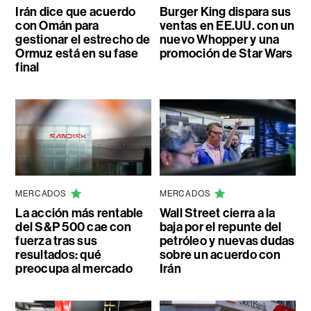
Irán dice que acuerdo
Burger King dispara sus
con Omán para
ventas en EE.UU. con un
gestionar el estrecho de
nuevo Whopper y una
Ormuz está en su fase
promoción de Star Wars
final
MERCADOS
MERCADOS
La acción más rentable
Wall Street cierra a la
del S&P 500 cae con
baja por el repunte del
fuerza tras sus
petróleo y nuevas dudas
resultados: qué
sobre un acuerdo con
preocupa al mercado
Irán