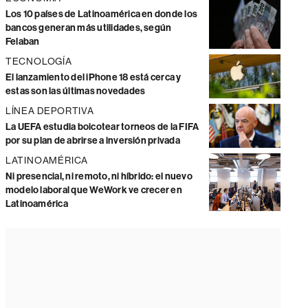
Los 10 países de Latinoamérica en donde los
bancos generan más utilidades, según
Felaban
TECNOLOGÍA
El lanzamiento del iPhone 18 está cerca y
estas son las últimas novedades
LÍNEA DEPORTIVA
La UEFA estudia boicotear torneos de la FIFA
por su plan de abrirse a inversión privada
LATINOAMÉRICA
Ni presencial, ni remoto, ni híbrido: el nuevo
modelo laboral que WeWork ve crecer en
Latinoamérica