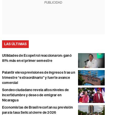
PUBLICIDAD
LAS ÚLTIMAS
Utilidades de Ecopetrol reaccionaron: ganó
81% más en el primer semestre
Palantir eleva previsiones de ingresos tras un
trimestre “extraordinario” y fuerte avance
comercial
Sondeo ciudadano revela altos niveles de
incertidumbre y deseo de emigrar en
Nicaragua
Economistas de Brasil recortan su previsión
para la tasa Selic al cierre de 2026