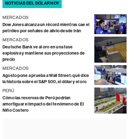
NOTICIAS DEL DÓLAR HOY
MERCADOS
Dow Jones alcanza un récord mientras cae el
petróleo por señales de alivio desde Irán
MERCADOS
Deutsche Bank ve al oro en una fase
explosiva y mantiene sus proyecciones de
precio
MERCADOS
Agosto pone a prueba a Wall Street: qué dice
la historia sobre el S&P 500, el dólar y el oro
PERÚ
Cómo las reservas de Perú podrían
amortiguar el impacto del fenómeno de El
Niño Costero