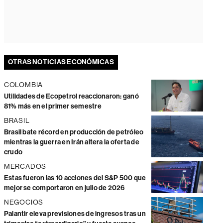
OTRAS NOTICIAS ECONÓMICAS
COLOMBIA
Utilidades de Ecopetrol reaccionaron: ganó
81% más en el primer semestre
BRASIL
Brasil bate récord en producción de petróleo
mientras la guerra en Irán altera la oferta de
crudo
MERCADOS
Estas fueron las 10 acciones del S&P 500 que
mejor se comportaron en julio de 2026
NEGOCIOS
Palantir eleva previsiones de ingresos tras un