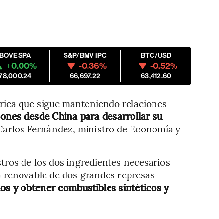
IBOVESPA
S&P/BMV IPC
BTC/USD
+0.00%
-0.36%
-0.52%
178,000.24
66,697.22
63,412.60
ica que sigue manteniendo relaciones
iones desde China para desarrollar su
o Carlos Fernández, ministro de Economía y
tros de los dos ingredientes necesarios
a renovable de dos grandes represas
los y obtener combustibles sintéticos y