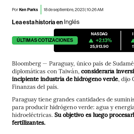
Por
Ken Parks
18 de septiembre, 2023 | 10:26 AM
Lea esta historia en
Inglés
NASDAQ
+2.13%
ÚLTIMAS
COTIZACIONES
25,913.90
Bloomberg — Paraguay, único país de Sudamér
diplomáticas con Taiwán,
consideraría invers
incipiente industria de hidrógeno verde
, dij
Finanzas del país.
Paraguay tiene grandes cantidades de suminis
para producir hidrógeno verde: agua y energí
hidroeléctricas.
Su objetivo es luego procesar
fertilizantes.