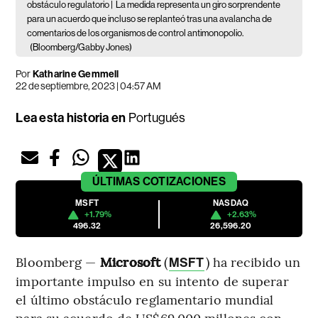
obstáculo regulatorio |
La medida representa un giro sorprendente
para un acuerdo que incluso se replanteó tras una avalancha de
comentarios de los organismos de control antimonopolio.
(Bloomberg/Gabby Jones)
Por
Katharine Gemmell
22 de septiembre, 2023 | 04:57 AM
Lea esta historia en
Portugués
ÚLTIMAS
COTIZACIONES
MSFT
NASDAQ
+1.79%
+2.63%
496.32
26,596.20
Bloomberg —
Microsoft
(
) ha recibido un
MSFT
importante impulso en su intento de superar
el último obstáculo reglamentario mundial
para su acuerdo de US$69.000 millones con