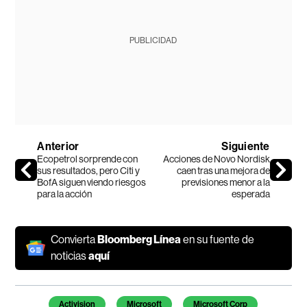
PUBLICIDAD
Anterior
Siguiente
Ecopetrol sorprende con
Acciones de Novo Nordisk
sus resultados, pero Citi y
caen tras una mejora de
BofA siguen viendo riesgos
previsiones menor a la
para la acción
esperada
Convierta
Bloomberg Línea
en su fuente de
noticias
aquí
Temas de este artículo
Activision
Microsoft
Microsoft Corp