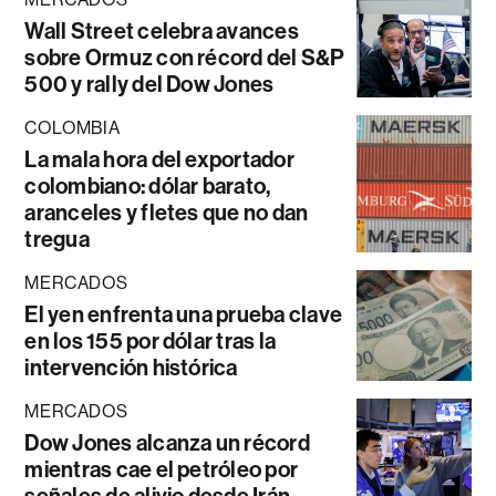
Wall Street celebra avances
sobre Ormuz con récord del S&P
500 y rally del Dow Jones
COLOMBIA
La mala hora del exportador
colombiano: dólar barato,
aranceles y fletes que no dan
tregua
MERCADOS
El yen enfrenta una prueba clave
en los 155 por dólar tras la
intervención histórica
MERCADOS
Dow Jones alcanza un récord
mientras cae el petróleo por