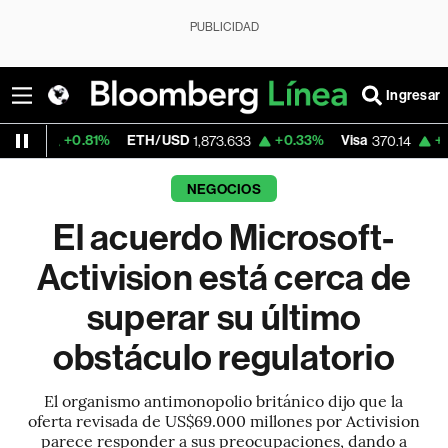
PUBLICIDAD
Ingresar
81%
ETH/USD
+0.33%
Visa
+1.22%
Mercad
1,873.633
370.14
NEGOCIOS
El acuerdo Microsoft-
Activision está cerca de
superar su último
obstáculo regulatorio
El organismo antimonopolio británico dijo que la
oferta revisada de US$69.000 millones por Activision
parece responder a sus preocupaciones, dando a