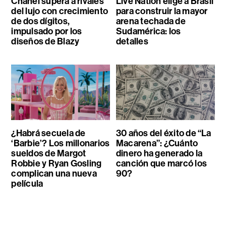
Chanel supera a rivales
Live Nation elige a Brasil
del lujo con crecimiento
para construir la mayor
de dos dígitos,
arena techada de
impulsado por los
Sudamérica: los
diseños de Blazy
detalles
¿Habrá secuela de
30 años del éxito de “La
‘Barbie’? Los millonarios
Macarena”: ¿Cuánto
sueldos de Margot
dinero ha generado la
Robbie y Ryan Gosling
canción que marcó los
complican una nueva
90?
película