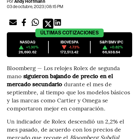
Por
Andy Hoffmann
03 de octubre, 2023 | 08:15 PM
ÚLTIMAS
COTIZACIONES
NASDAQ
IBOVESPA
S&P/BMV IPC
+1.30%
-1.73%
+0.82%
26,690.62
172,513.42
66,938.64
Bloomberg — Los relojes Rolex de segunda
mano
siguieron bajando de precio en el
mercado secundario
durante el mes de
septiembre, al tiempo que los modelos básicos
y las marcas como Cartier y Omega se
comportaron mejor en comparación.
Un indicador de Rolex descendió un 2,2% el
mes pasado, de acuerdo con los precios de
mercado que recoge el
Bloomberg Subdial