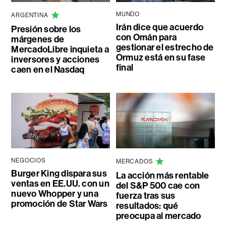
MUNDO
ARGENTINA
Irán dice que acuerdo
Presión sobre los
con Omán para
márgenes de
gestionar el estrecho de
MercadoLibre inquieta a
Ormuz está en su fase
inversores y acciones
final
caen en el Nasdaq
NEGOCIOS
MERCADOS
Burger King dispara sus
La acción más rentable
ventas en EE.UU. con un
del S&P 500 cae con
nuevo Whopper y una
fuerza tras sus
promoción de Star Wars
resultados: qué
preocupa al mercado