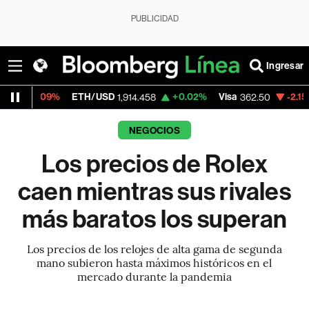
PUBLICIDAD
Ingresar
ETH/USD
+0.02%
Visa
-2.15%
MercadoLi
1,914.458
362.50
NEGOCIOS
Los precios de Rolex
caen mientras sus rivales
más baratos los superan
Los precios de los relojes de alta gama de segunda
mano subieron hasta máximos históricos en el
mercado durante la pandemia