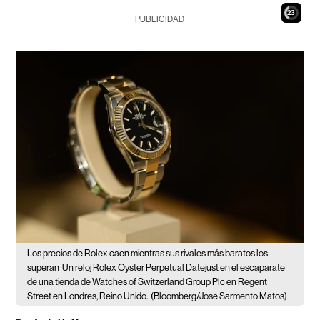
21
PUBLICIDAD
Los precios de Rolex caen mientras sus rivales más baratos los
superan
Un reloj Rolex Oyster Perpetual Datejust en el escaparate
de una tienda de Watches of Switzerland Group Plc en Regent
Street en Londres, Reino Unido.
(Bloomberg/Jose Sarmento Matos)