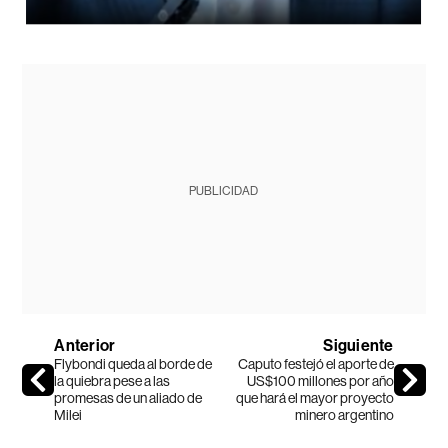
PUBLICIDAD
Anterior
Siguiente
Flybondi queda al borde de
Caputo festejó el aporte de
la quiebra pese a las
US$100 millones por año
promesas de un aliado de
que hará el mayor proyecto
Milei
minero argentino