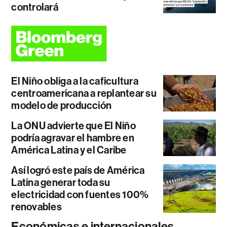
controlará
El Niño obliga a la caficultura
centroamericana a replantear su
modelo de producción
La ONU advierte que El Niño
podría agravar el hambre en
América Latina y el Caribe
Así logró este país de América
Latina generar toda su
electricidad con fuentes 100%
renovables
Económicas e internacionales