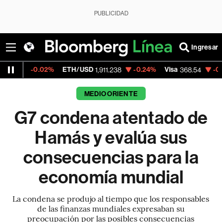
PUBLICIDAD
Ingresar
0.02%
ETH/USD
-0.24%
Visa
-0.28%
Mer
1,911.238
368.54
MEDIO ORIENTE
G7 condena atentado de
Hamás y evalúa sus
consecuencias para la
economía mundial
La condena se produjo al tiempo que los responsables
de las finanzas mundiales expresaban su
preocupación por las posibles consecuencias