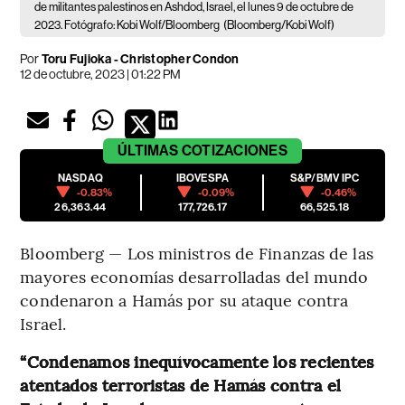
de militantes palestinos en Ashdod, Israel, el lunes 9 de octubre de
2023. Fotógrafo: Kobi Wolf/Bloomberg
(Bloomberg/Kobi Wolf)
Por
Toru Fujioka - Christopher Condon
12 de octubre, 2023 | 01:22 PM
ÚLTIMAS
COTIZACIONES
NASDAQ
IBOVESPA
S&P/BMV IPC
-0.83%
-0.09%
-0.46%
26,363.44
177,726.17
66,525.18
Bloomberg — Los ministros de Finanzas de las
mayores economías desarrolladas del mundo
condenaron a Hamás por su ataque contra
Israel.
“Condenamos inequívocamente los recientes
atentados terroristas de Hamás contra el