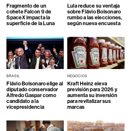
Fragmento de un
Lula reduce su ventaja
cohete Falcon 9 de
sobre Flávio Bolsonaro
SpaceX impacta la
rumbo a las elecciones,
superficie de la Luna
según nueva encuesta
BRASIL
NEGOCIOS
Flávio Bolsonaro elige al
Kraft Heinz eleva
diputado conservador
previsión para 2026 y
Alfredo Gaspar como
aumenta su inversión
candidato a la
para revitalizar sus
vicepresidencia
marcas