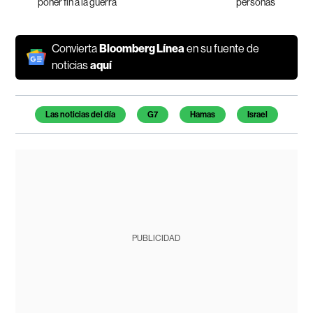
poner fin a la guerra
personas
Convierta
Bloomberg Línea
en su fuente de
noticias
aquí
Temas de este artículo
Las noticias del día
G7
Hamas
Israel
PUBLICIDAD