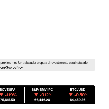
l próximo mes
Un trabajador prepara el revestimiento para instalarlo
erg/George Frey)
IBOVESPA
S&P/BMV IPC
BTC/USD
-1.19%
-0.12%
-0.50%
175,615.59
66,446.20
64,459.36