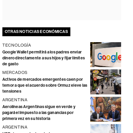
OTRAS NOTICIAS ECONÓMICAS
TECNOLOGÍA
Google Wallet permitirá a los padres enviar
dinero directamente a sus hijos y fijar límites
de gasto
MERCADOS
Activos de mercados emergentes caen por
temor a que el acuerdo sobre Ormuz eleve las
tensiones
ARGENTINA
Aerolíneas Argentinas sigue en verde y
pagará el impuesto a las ganancias por
primera vez en su historia
ARGENTINA