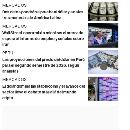
MERCADOS
Dos datos pondrán a prueba al dólar y a estas
tres monedas de América Latina
MERCADOS
Wall Street opera mixto mientras el mercado
espera el informe de empleo y señales sobre
Irán
PERÚ
Las proyecciones del precio del dólar en Perú
para el segundo semestre de 2026, según
analistas
MERCADOS
El dólar domina las stablecoins y el avance del
sector lleva el debate más allá del mundo
cripto