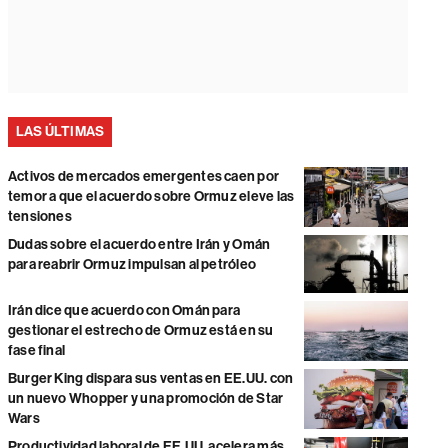
LAS ÚLTIMAS
Activos de mercados emergentes caen por
temor a que el acuerdo sobre Ormuz eleve las
tensiones
Dudas sobre el acuerdo entre Irán y Omán
para reabrir Ormuz impulsan al petróleo
Irán dice que acuerdo con Omán para
gestionar el estrecho de Ormuz está en su
fase final
Burger King dispara sus ventas en EE.UU. con
un nuevo Whopper y una promoción de Star
Wars
Productividad laboral de EE.UU. acelera más