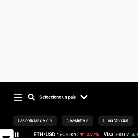
Seleccione un país
Las noticias del día
Newsletters
Línea Mundial
ETH/USD
1,908.628
Visa
369.67
M
51%
-0.37%
+0.31%
Bloomberg 