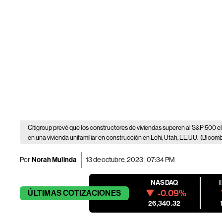
Citigroup prevé que los constructores de viviendas superen al S&P 500 e
en una vivienda unifamiliar en construcción en Lehi, Utah, EE.UU.
(Bloomb
Por
Norah Mulinda
13 de octubre, 2023 | 07:34 PM
NASDAQ
-0.09%
ÚLTIMAS
COTIZACIONES
26,340.32