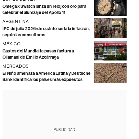
Omega x Swatch lanza un reloj con oro para
celebrar el alunizaje del Apollo 11
ARGENTINA
IPC de julio 2026: de cuánto sería la inflación,
según las consultoras
MÉXICO
Gastos del Mundial le pasan factura a
Ollamani de Emilio Azcárraga
MERCADOS
El Niño amenaza a América Latina y Deutsche
Bank identifica los países más expuestos
PUBLICIDAD