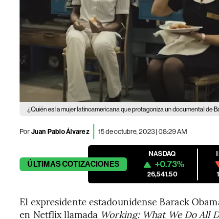
¿Quién es la mujer latinoamericana que protagoniza un documental de
Por
Juan Pablo Álvarez
15 de octubre, 2023 | 08:29 AM
NASDAQ
+0.73%
ÚLTIMAS
COTIZACIONES
26,541.50
El expresidente estadounidense Barack Obam
en Netflix llamada
Working: What We Do All 