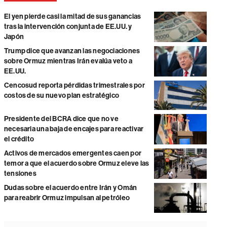
El yen pierde casi la mitad de sus ganancias
tras la intervención conjunta de EE.UU. y
Japón
Trump dice que avanzan las negociaciones
sobre Ormuz mientras Irán evalúa veto a
EE.UU.
Cencosud reporta pérdidas trimestrales por
costos de su nuevo plan estratégico
Presidente del BCRA dice que no ve
necesaria una baja de encajes para reactivar
el crédito
Activos de mercados emergentes caen por
temor a que el acuerdo sobre Ormuz eleve las
tensiones
Dudas sobre el acuerdo entre Irán y Omán
para reabrir Ormuz impulsan al petróleo