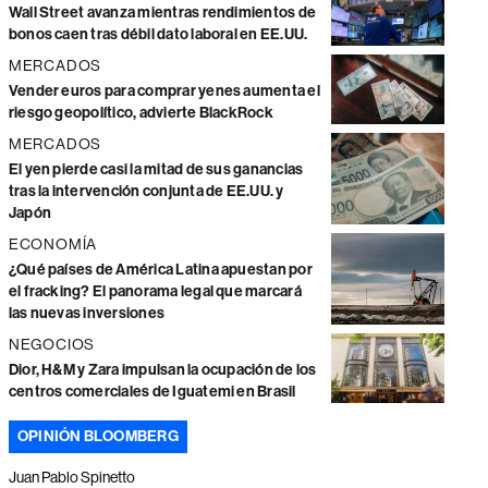
Wall Street avanza mientras rendimientos de
bonos caen tras débil dato laboral en EE.UU.
MERCADOS
Vender euros para comprar yenes aumenta el
riesgo geopolítico, advierte BlackRock
MERCADOS
El yen pierde casi la mitad de sus ganancias
tras la intervención conjunta de EE.UU. y
Japón
ECONOMÍA
¿Qué países de América Latina apuestan por
el fracking? El panorama legal que marcará
las nuevas inversiones
NEGOCIOS
Dior, H&M y Zara impulsan la ocupación de los
centros comerciales de Iguatemi en Brasil
OPINIÓN BLOOMBERG
Juan Pablo Spinetto