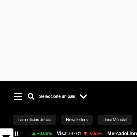
Seleccione un país
Las noticias del día
Newsletters
Línea Mundial
785
Visa
367.01
MercadoLibre
1,831.27
+0.89%
-0.93%
Bloomberg 