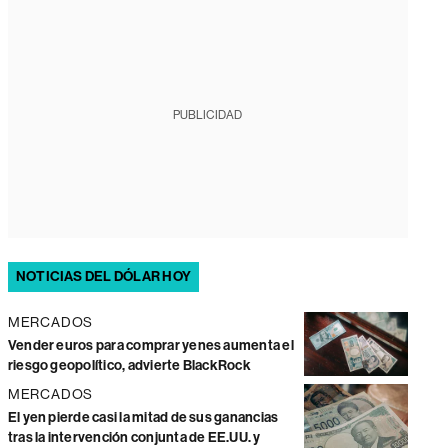
PUBLICIDAD
NOTICIAS DEL DÓLAR HOY
MERCADOS
Vender euros para comprar yenes aumenta el
riesgo geopolítico, advierte BlackRock
MERCADOS
El yen pierde casi la mitad de sus ganancias
tras la intervención conjunta de EE.UU. y