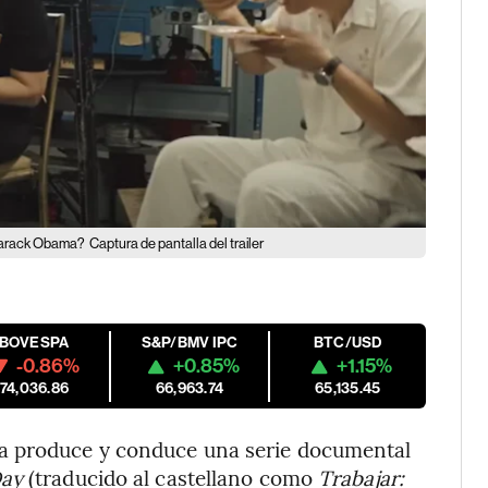
 Barack Obama?
Captura de pantalla del trailer
IBOVESPA
S&P/BMV IPC
BTC/USD
-0.86%
+0.85%
+1.15%
174,036.86
66,963.74
65,135.45
a produce y conduce una serie documental
Day
(traducido al castellano como
Trabajar: