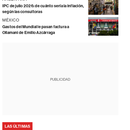
IPC de julio 2026: de cuánto sería la inflación,
según las consultoras
MÉXICO
Gastos del Mundial le pasan factura a
Ollamani de Emilio Azcárraga
PUBLICIDAD
LAS ÚLTIMAS