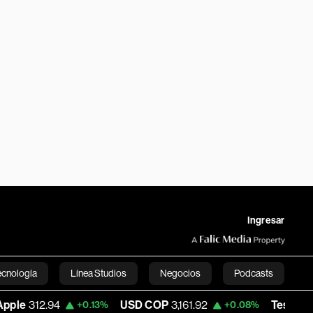
Ingresar
ecnología
Línea Studios
Negocios
Podcasts
94
USD COP
3,161.92
Tesla
324.15
+0.13%
+0.08%
+1.
English