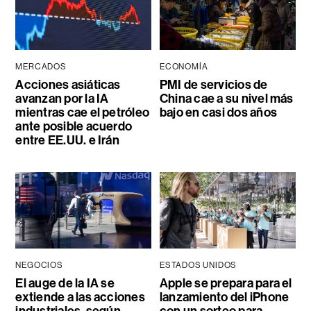
MERCADOS
ECONOMÍA
Acciones asiáticas
PMI de servicios de
avanzan por la IA
China cae a su nivel más
mientras cae el petróleo
bajo en casi dos años
ante posible acuerdo
entre EE.UU. e Irán
NEGOCIOS
ESTADOS UNIDOS
El auge de la IA se
Apple se prepara para el
extiende a las acciones
lanzamiento del iPhone
industriales, según
con un sorteo para