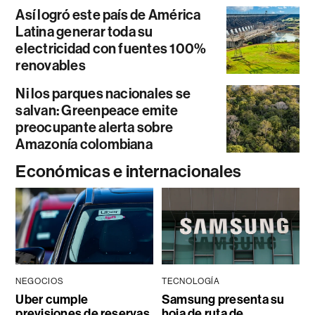
Así logró este país de América
Latina generar toda su
electricidad con fuentes 100%
renovables
Ni los parques nacionales se
salvan: Greenpeace emite
preocupante alerta sobre
Amazonía colombiana
Económicas e internacionales
NEGOCIOS
TECNOLOGÍA
Uber cumple
Samsung presenta su
previsiones de reservas,
hoja de ruta de