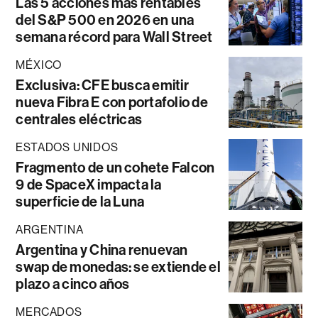
Las 5 acciones más rentables
del S&P 500 en 2026 en una
semana récord para Wall Street
MÉXICO
Exclusiva: CFE busca emitir
nueva Fibra E con portafolio de
centrales eléctricas
ESTADOS UNIDOS
Fragmento de un cohete Falcon
9 de SpaceX impacta la
superficie de la Luna
ARGENTINA
Argentina y China renuevan
swap de monedas: se extiende el
plazo a cinco años
MERCADOS