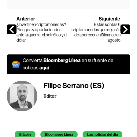
Anterior
Siguiente
¿Invertir en criptomonedas?
Estas son las 6
Riesgos y oportunidades
criptomonedas que dejarán
ante la guerra, el petróleo y el
de aparecer en Binance en
dólar
agosto
Convierta
Bloomberg Línea
en su fuente de
noticias
aquí
Filipe Serrano (ES)
Editor
Temas de este artículo
Bitcoin
Bloomberg Línea
Las noticias del día