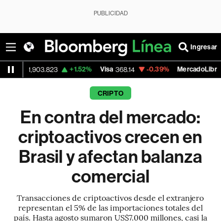
PUBLICIDAD
Ingresar
+1.52%
Visa
-0.39%
MercadoLibre
+1.4
823
368.14
1,916.71
CRIPTO
En contra del mercado:
criptoactivos crecen en
Brasil y afectan balanza
comercial
Transacciones de criptoactivos desde el extranjero
representan el 5% de las importaciones totales del
país. Hasta agosto sumaron US$7.000 millones, casi la