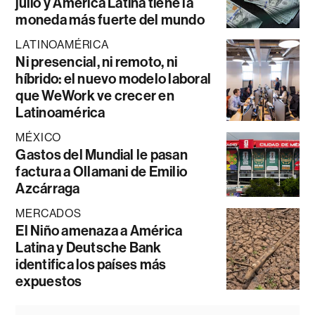
julio y América Latina tiene la
moneda más fuerte del mundo
LATINOAMÉRICA
Ni presencial, ni remoto, ni
híbrido: el nuevo modelo laboral
que WeWork ve crecer en
Latinoamérica
MÉXICO
Gastos del Mundial le pasan
factura a Ollamani de Emilio
Azcárraga
MERCADOS
El Niño amenaza a América
Latina y Deutsche Bank
identifica los países más
expuestos