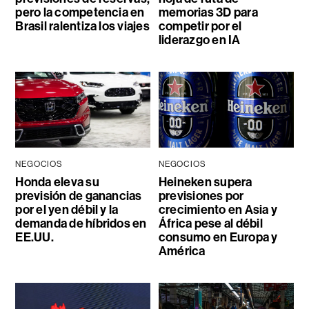
pero la competencia en
memorias 3D para
Brasil ralentiza los viajes
competir por el
liderazgo en IA
NEGOCIOS
NEGOCIOS
Honda eleva su
Heineken supera
previsión de ganancias
previsiones por
por el yen débil y la
crecimiento en Asia y
demanda de híbridos en
África pese al débil
EE.UU.
consumo en Europa y
América