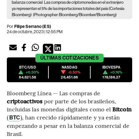
balanza comercial
Las compras de criptomonedas en el extranjero
ya representan el 5% de las importaciones totales del país (Cortesía:
Bloomberg)
(Photographer: Bloomberg/Bloomber/Bloomberg)
Por
Filipe Serrano (ES)
24 de octubre, 2023 | 12:55 PM
ÚLTIMAS
COTIZACIONES
BTC/USD
NASDAQ
IBOVESPA
+0.50%
-0.50%
+0.16%
64,621.58
26,451.66
178,186.27
Bloomberg Línea — Las compras de
criptoactivos
por parte de los brasileños,
incluidas las monedas digitales como el
Bitcoin
(
), han crecido rápidamente y ya están
BTC
empezando a pesar en la balanza comercial de
Brasil.