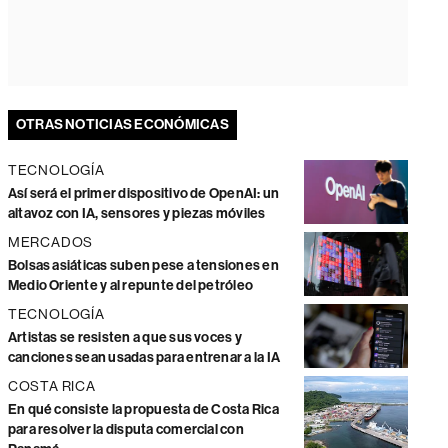
OTRAS NOTICIAS ECONÓMICAS
TECNOLOGÍA
Así será el primer dispositivo de OpenAI: un
altavoz con IA, sensores y piezas móviles
MERCADOS
Bolsas asiáticas suben pese a tensiones en
Medio Oriente y al repunte del petróleo
TECNOLOGÍA
Artistas se resisten a que sus voces y
canciones sean usadas para entrenar a la IA
COSTA RICA
En qué consiste la propuesta de Costa Rica
para resolver la disputa comercial con