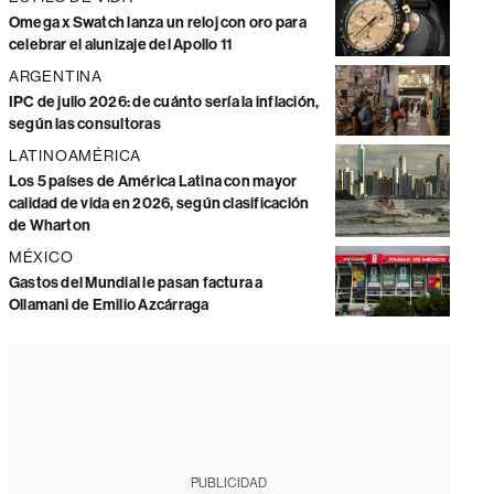
Omega x Swatch lanza un reloj con oro para
celebrar el alunizaje del Apollo 11
ARGENTINA
IPC de julio 2026: de cuánto sería la inflación,
según las consultoras
LATINOAMÉRICA
Los 5 países de América Latina con mayor
calidad de vida en 2026, según clasificación
de Wharton
MÉXICO
Gastos del Mundial le pasan factura a
Ollamani de Emilio Azcárraga
PUBLICIDAD