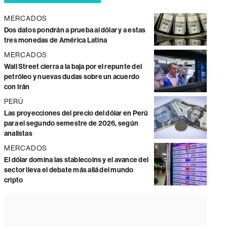
MERCADOS
Dos datos pondrán a prueba al dólar y a estas
tres monedas de América Latina
MERCADOS
Wall Street cierra a la baja por el repunte del
petróleo y nuevas dudas sobre un acuerdo
con Irán
PERÚ
Las proyecciones del precio del dólar en Perú
para el segundo semestre de 2026, según
analistas
MERCADOS
El dólar domina las stablecoins y el avance del
sector lleva el debate más allá del mundo
cripto