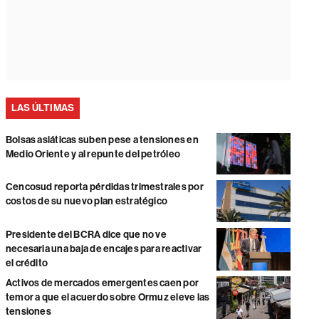
LAS ÚLTIMAS
Bolsas asiáticas suben pese a tensiones en
Medio Oriente y al repunte del petróleo
Cencosud reporta pérdidas trimestrales por
costos de su nuevo plan estratégico
Presidente del BCRA dice que no ve
necesaria una baja de encajes para reactivar
el crédito
Activos de mercados emergentes caen por
temor a que el acuerdo sobre Ormuz eleve las
tensiones