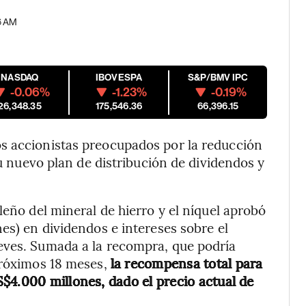
06 AM
NASDAQ
IBOVESPA
S&P/BMV IPC
-0.06%
-1.23%
-0.19%
26,348.35
175,546.36
66,396.15
s accionistas preocupados por la reducción
u nuevo plan de distribución de dividendos y
leño del mineral de hierro y el níquel aprobó
es) en dividendos e intereses sobre el
eves. Sumada a la recompra, que podría
próximos 18 meses,
la recompensa total para
$4.000 millones, dado el precio actual de