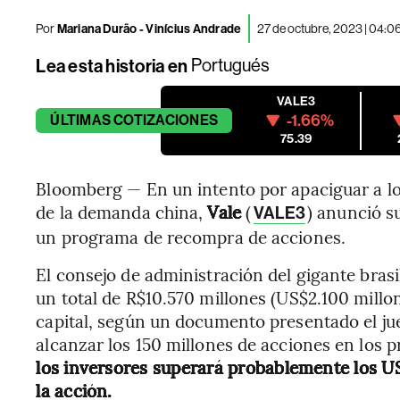
Por
Mariana Durão - Vinícius Andrade
27 de octubre, 2023 | 04:
Lea esta historia en
Portugués
VALE3
-1.66%
ÚLTIMAS
COTIZACIONES
75.39
Bloomberg — En un intento por apaciguar a lo
de la demanda china,
Vale
(
) anunció s
VALE3
un programa de recompra de acciones.
El consejo de administración del gigante brasi
un total de R$10.570 millones (US$2.100 millon
capital, según un documento presentado el ju
alcanzar los 150 millones de acciones en los 
los inversores superará probablemente los US
la acción.