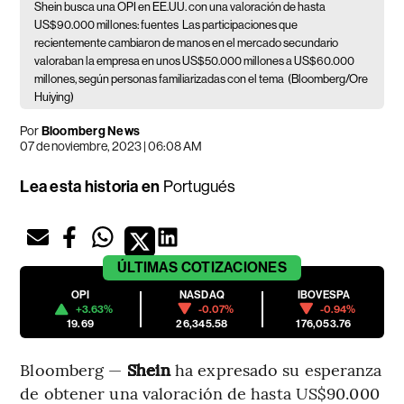
Shein busca una OPI en EE.UU. con una valoración de hasta
US$90.000 millones: fuentes
Las participaciones que
recientemente cambiaron de manos en el mercado secundario
valoraban la empresa en unos US$50.000 millones a US$60.000
millones, según personas familiarizadas con el tema
(Bloomberg/Ore
Huiying)
Por
Bloomberg News
07 de noviembre, 2023 | 06:08 AM
Lea esta historia en
Portugués
ÚLTIMAS
COTIZACIONES
OPI
NASDAQ
IBOVESPA
+3.63%
-0.07%
-0.94%
19.69
26,345.58
176,053.76
Bloomberg —
Shein
ha expresado su esperanza
de obtener una valoración de hasta US$90.000