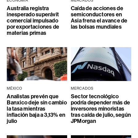
ECONOMÍA
MERCADOS
Australia registra
Caída de acciones de
inesperado superávit
semiconductores en
comercial impulsado
Asia frena el avance de
por exportaciones de
las bolsas mundiales
materias primas
MÉXICO
MERCADOS
Analistas prevén que
Sector tecnológico
Banxico deje sin cambio
podría depender más de
la tasa mientras
inversores minoristas
inflación baja a 3,13% en
tras caída de julio, según
julio
JPMorgan