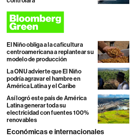
controlará
El Niño obliga a la caficultura
centroamericana a replantear su
modelo de producción
La ONU advierte que El Niño
podría agravar el hambre en
América Latina y el Caribe
Así logró este país de América
Latina generar toda su
electricidad con fuentes 100%
renovables
Económicas e internacionales