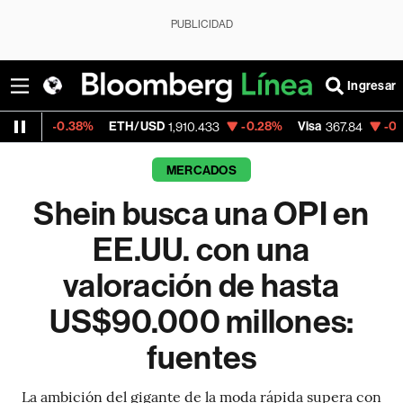
PUBLICIDAD
Ingresar
%
ETH/USD
-0.28%
Visa
-0.19%
MercadoL
1,910.433
367.84
MERCADOS
Shein busca una OPI en
EE.UU. con una
valoración de hasta
US$90.000 millones:
fuentes
La ambición del gigante de la moda rápida supera con