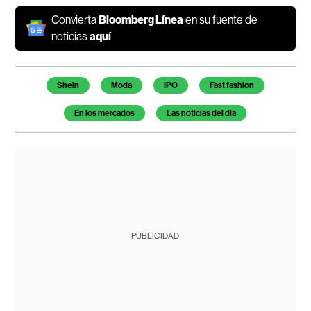
Convierta
Bloomberg Línea
en su fuente de
noticias
aquí
Temas de este artículo
Shein
Moda
IPO
Fast fashion
En los mercados
Las noticias del día
PUBLICIDAD