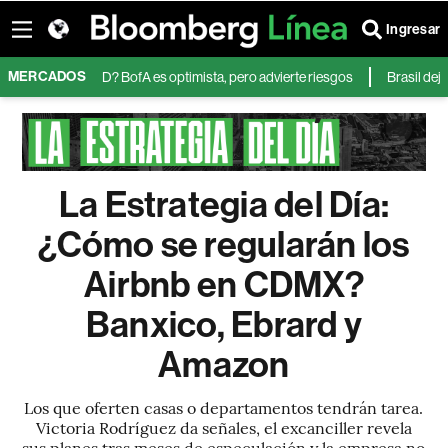
Ingresar
MERCADOS
ciones de AMD? BofA es optimista, pero advierte riesgos
Brasil deja al
La Estrategia del Día:
¿Cómo se regularán los
Airbnb en CDMX?
Banxico, Ebrard y
Amazon
Los que oferten casas o departamentos tendrán tarea.
Victoria Rodríguez da señales, el excanciller revela
sus planes tras meses de especulación y la empresa no