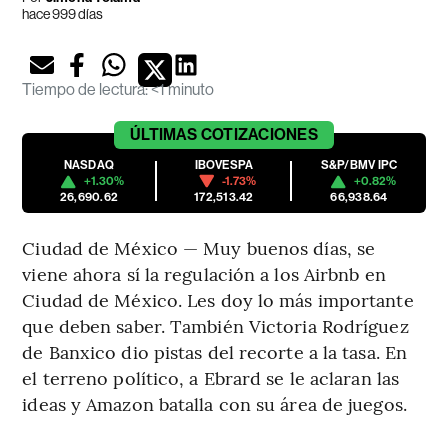
hace 999 días
Tiempo de lectura
:
<1 minuto
ÚLTIMAS
COTIZACIONES
NASDAQ
IBOVESPA
S&P/BMV IPC
+1.30%
-1.73%
+0.82%
26,690.62
172,513.42
66,938.64
Ciudad de México — Muy buenos días, se
viene ahora sí la regulación a los Airbnb en
Ciudad de México. Les doy lo más importante
que deben saber. También Victoria Rodríguez
de Banxico dio pistas del recorte a la tasa. En
el terreno político, a Ebrard se le aclaran las
ideas y Amazon batalla con su área de juegos.