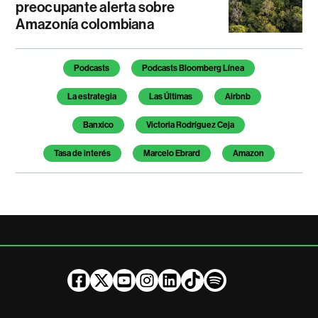
preocupante alerta sobre
Amazonía colombiana
Temas de este artículo
Podcasts
Podcasts Bloomberg Línea
La estrategia
Las Últimas
Airbnb
Banxico
Victoria Rodríguez Ceja
Tasa de interés
Marcelo Ebrard
Amazon