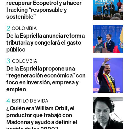
recuperar Ecopetrol y a hacer
fracking “responsable y
sostenible”
2
COLOMBIA
De la Espriella anuncia reforma
tributaria y congelará el gasto
público
3
COLOMBIA
De la Espriella propone una
“regeneración económica” con
foco en inversión, empresa y
empleo
4
ESTILO DE VIDA
¿Quién era William Orbit, el
productor que trabajó con
Madonna y ayudó a definir el