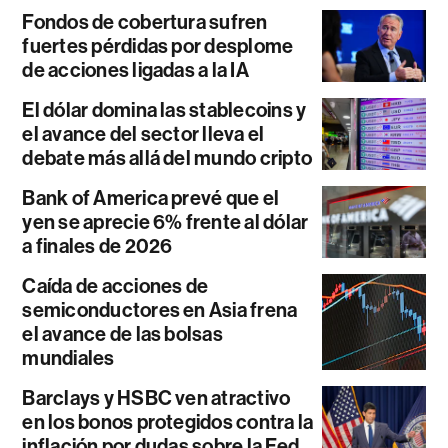
Fondos de cobertura sufren
fuertes pérdidas por desplome
de acciones ligadas a la IA
El dólar domina las stablecoins y
el avance del sector lleva el
debate más allá del mundo cripto
Bank of America prevé que el
yen se aprecie 6% frente al dólar
a finales de 2026
Caída de acciones de
semiconductores en Asia frena
el avance de las bolsas
mundiales
Barclays y HSBC ven atractivo
en los bonos protegidos contra la
inflación por dudas sobre la Fed