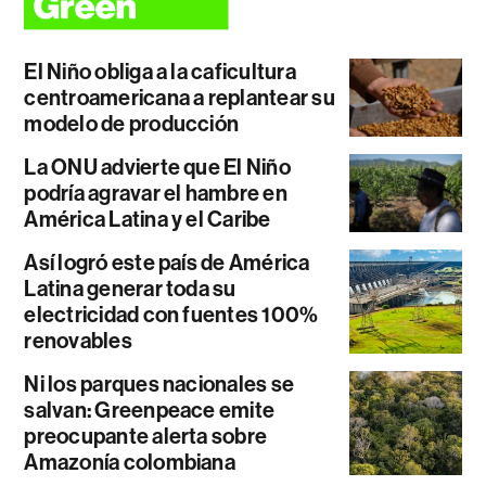
El Niño obliga a la caficultura
centroamericana a replantear su
modelo de producción
La ONU advierte que El Niño
podría agravar el hambre en
América Latina y el Caribe
Así logró este país de América
Latina generar toda su
electricidad con fuentes 100%
renovables
Ni los parques nacionales se
salvan: Greenpeace emite
preocupante alerta sobre
Amazonía colombiana