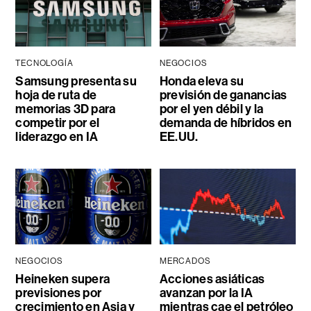
TECNOLOGÍA
NEGOCIOS
Samsung presenta su
Honda eleva su
hoja de ruta de
previsión de ganancias
memorias 3D para
por el yen débil y la
competir por el
demanda de híbridos en
liderazgo en IA
EE.UU.
NEGOCIOS
MERCADOS
Heineken supera
Acciones asiáticas
previsiones por
avanzan por la IA
crecimiento en Asia y
mientras cae el petróleo