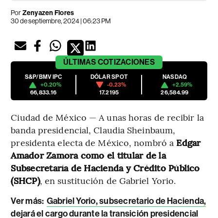
Por
Zenyazen Flores
30 de septiembre, 2024 | 06:23 PM
ÚLTIMAS
COTIZACIONES
S&P/BMV IPC
DÓLAR SPOT
NASDAQ
+0.20%
-0.23%
+2.59%
66,833.16
17.2195
26,584.99
Ciudad de México — A unas horas de recibir la
banda presidencial, Claudia Sheinbaum,
presidenta electa de México, nombró a
Edgar
Amador Zamora como el titular de la
Subsecretaría de Hacienda y Crédito Público
(SHCP)
, en sustitución de Gabriel Yorio.
Ver más:
Gabriel Yorio, subsecretario de Hacienda,
dejará el cargo durante la transición presidencial