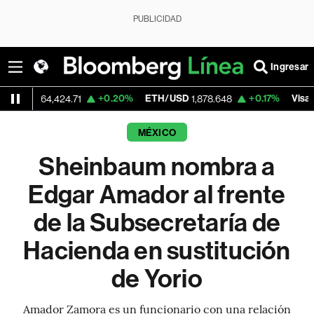
PUBLICIDAD
Ingresar
+0.20%
ETH/USD
+0.17%
Visa
4,424.71
1,878.648
369.59
MÉXICO
Sheinbaum nombra a
Edgar Amador al frente
de la Subsecretaría de
Hacienda en sustitución
de Yorio
Amador Zamora es un funcionario con una relación