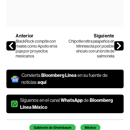
Anterior
Siguiente
BlackRock compite con
Chipotle retira jalapeños en
rivales como Apollo en la
Minnesota por posible
puja por proyectos
vínculo con un brote de
mexicanos
salmonela
Convierta
Bloomberg Línea
en su fuente de
noticias
aquí
Síguenos en el canal
WhatsApp
de
Bloomberg
Línea México
Temas de este artículo
Gabinete de Sheinbaum
México