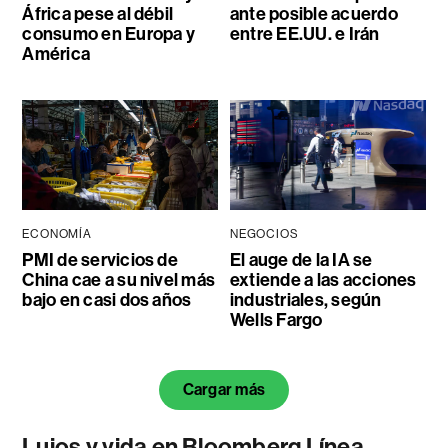
África pese al débil
ante posible acuerdo
consumo en Europa y
entre EE.UU. e Irán
América
ECONOMÍA
NEGOCIOS
PMI de servicios de
El auge de la IA se
China cae a su nivel más
extiende a las acciones
bajo en casi dos años
industriales, según
Wells Fargo
Cargar más
Lujos y vida en Bloomberg Línea