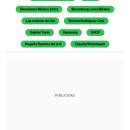
Elecciones México 2024
Bloomberg Línea México
Las noticias del día
Victoria Rodríguez Ceja
Gabriel Yorio
Hacienda
SHCP
Rogelio Ramírez de la O
Claudia Sheinbaum
PUBLICIDAD