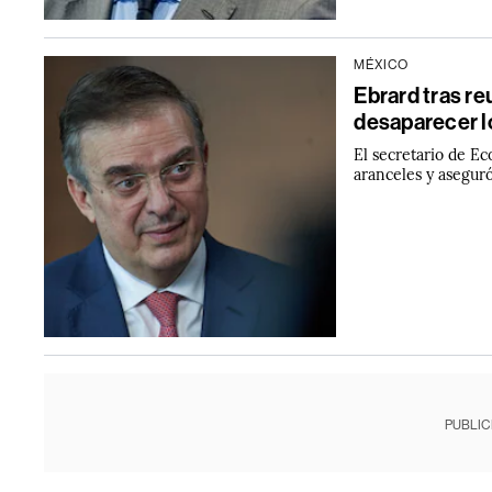
MÉXICO
Ebrard tras re
desaparecer l
El secretario de E
aranceles y aseguró
PUBLIC