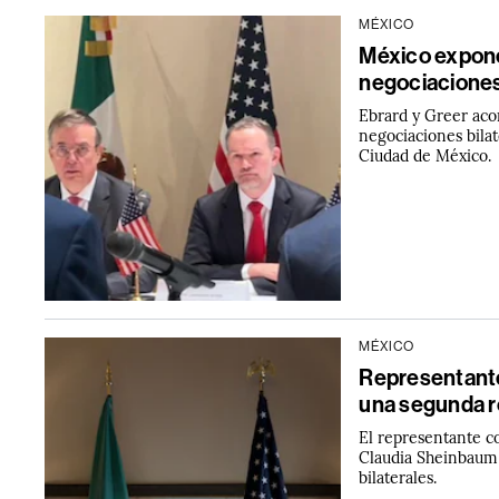
MÉXICO
México expone
negociaciones
Ebrard y Greer aco
negociaciones bilat
Ciudad de México.
MÉXICO
Representante
una segunda r
El representante c
Claudia Sheinbaum 
bilaterales.