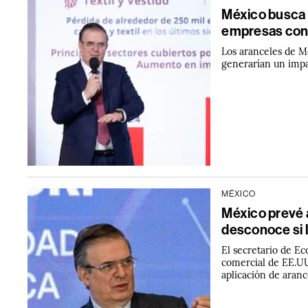
México busca 
empresas con
Los aranceles de M
generarían un impa
MÉXICO
México prevé 
desconoce si l
El secretario de E
comercial de EE.UU.
aplicación de aran