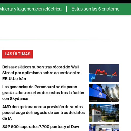
generación eléctrica
Estas son las 6 criptomonedas que dejar
LAS ÚLTIMAS
Bolsas asiáticas suben tras récord de Wall
Street por optimismo sobre acuerdo entre
EE.UU. e Irán
Las ganancias de Paramount se disparan
gracias a los recortes de costos tras la fusión
con Skydance
AMD decepciona con su previsión de ventas
pese al auge del negocio de centros de datos
de IA
S&P 500 supera los 7.700 puntos y el Dow