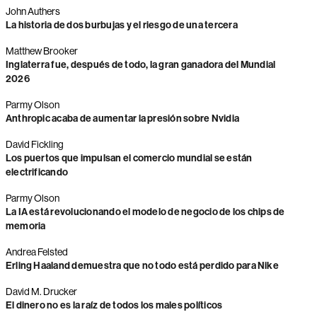
John Authers
La historia de dos burbujas y el riesgo de una tercera
Matthew Brooker
Inglaterra fue, después de todo, la gran ganadora del Mundial
2026
Parmy Olson
Anthropic acaba de aumentar la presión sobre Nvidia
David Fickling
Los puertos que impulsan el comercio mundial se están
electrificando
Parmy Olson
La IA está revolucionando el modelo de negocio de los chips de
memoria
Andrea Felsted
Erling Haaland demuestra que no todo está perdido para Nike
David M. Drucker
El dinero no es la raíz de todos los males políticos