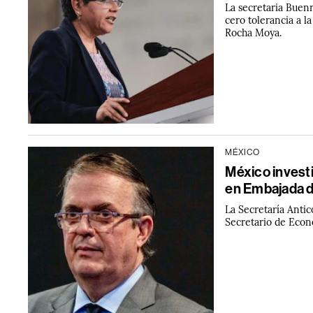
La secretaria Buenr
cero tolerancia a l
Rocha Moya.
MÉXICO
México investi
en Embajada d
La Secretaría Antic
Secretario de Econ