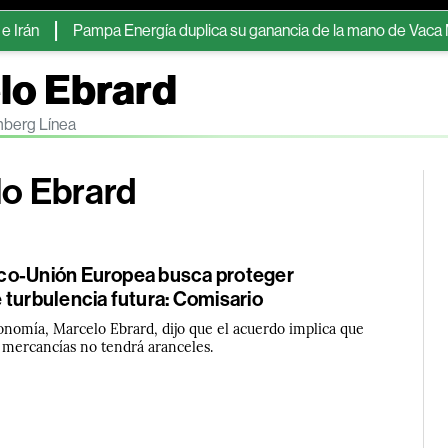
Pampa Energía duplica su ganancia de la mano de Vaca Muerta y la 
lo Ebrard
mberg Línea
lo Ebrard
co-Unión Europea busca proteger
 turbulencia futura: Comisario
conomía, Marcelo Ebrard, dijo que el acuerdo implica que
 mercancías no tendrá aranceles.