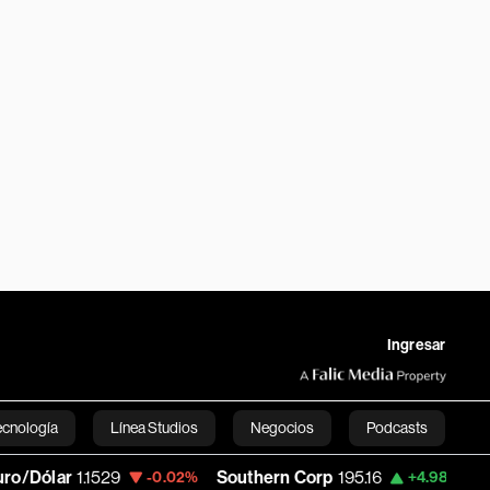
Ingresar
ecnología
Línea Studios
Negocios
Podcasts
1.1529
Southern Corp
195.16
Copa Holdi
-0.02%
+4.98%
English