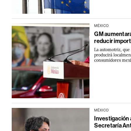
MÉXICO
GM aumentará 
reducir impor
La automotriz, que 
producirá localmen
consumidores mexi
MÉXICO
Investigación 
Secretaría An