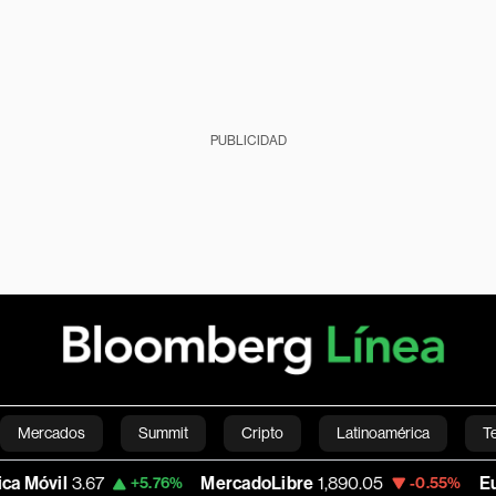
PUBLICIDAD
Mercados
Summit
Cripto
Latinoamérica
T
.67
MercadoLibre
1,890.05
Euro/Dólar
+5.76%
-0.55%
Green
Economía
Estilo de vida
Mundo
Videos