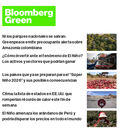
Ni los parques nacionales se salvan:
Greenpeace emite preocupante alerta sobre
Amazonía colombiana
¿Cómo invertir ante el fenómeno de El Niño?
Los activos y sectores que podrían ganar
Los países que ya se preparan para el “Súper
Niño 2026” y sus posibles consecuencias
Clima: la lista de estados en EE.UU. que
romperían récords de calor este fin de
semana
El Niño amenaza los arándanos de Perú y
podría disparar los precios en todo el mundo