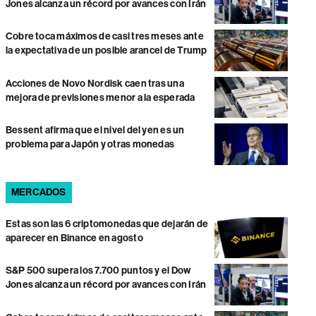
Jones alcanza un récord por avances con Irán
Cobre toca máximos de casi tres meses ante
la expectativa de un posible arancel de Trump
Acciones de Novo Nordisk caen tras una
mejora de previsiones menor a la esperada
Bessent afirma que el nivel del yen es un
problema para Japón y otras monedas
MERCADOS
Estas son las 6 criptomonedas que dejarán de
aparecer en Binance en agosto
S&P 500 supera los 7.700 puntos y el Dow
Jones alcanza un récord por avances con Irán