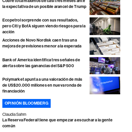
Cobre toca máximos de casi tres meses ante
la expectativa de un posible arancel de Trump
Ecopetrol sorprende con sus resultados,
pero Citi y BofA siguen viendo riesgos para la
acción
Acciones de Novo Nordisk caen tras una
mejora de previsiones menor a la esperada
Bank of America identifica tres señales de
alerta sobre las ganancias del S&P 500
Polymarket apunta a una valoración de más
de US$20.000 millones en nueva ronda de
financiación
OPINIÓN BLOOMBERG
Claudia Sahm
La Reserva Federal tiene que empezar a escuchar a la gente
común