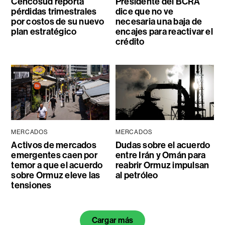
Cencosud reporta
Presidente del BCRA
pérdidas trimestrales
dice que no ve
por costos de su nuevo
necesaria una baja de
plan estratégico
encajes para reactivar el
crédito
MERCADOS
MERCADOS
Activos de mercados
Dudas sobre el acuerdo
emergentes caen por
entre Irán y Omán para
temor a que el acuerdo
reabrir Ormuz impulsan
sobre Ormuz eleve las
al petróleo
tensiones
Cargar más