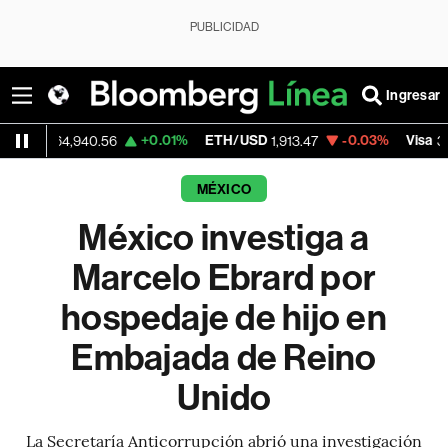
PUBLICIDAD
Ingresar
+0.01%
ETH/USD
-0.03%
Visa
-
4,940.56
1,913.47
362.50
MÉXICO
México investiga a
Marcelo Ebrard por
hospedaje de hijo en
Embajada de Reino
Unido
La Secretaría Anticorrupción abrió una investigación