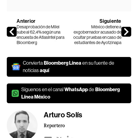
Anterior
Siguiente
Desaprobación de Milei
México detiene a
sube al 62,4% según una
exgobernador acusado de
encuesta de AtlasIntel para
ocultar pruebas en caso de
Bloomberg
estudiantes de Ayotzinapa
Convierta
Bloomberg Línea
en su fuente de
noticias
aquí
Síguenos en el canal
WhatsApp
de
Bloomberg
Línea México
Arturo Solís
Reportero