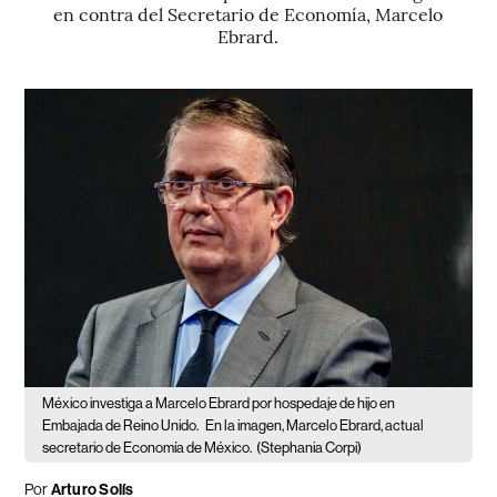
en contra del Secretario de Economía, Marcelo
Ebrard.
México investiga a Marcelo Ebrard por hospedaje de hijo en
Embajada de Reino Unido.
En la imagen, Marcelo Ebrard, actual
secretario de Economía de México.
(Stephania Corpi)
Por
Arturo Solís