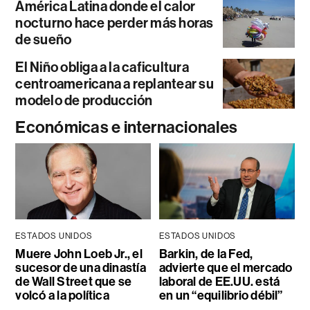
América Latina donde el calor
nocturno hace perder más horas
de sueño
El Niño obliga a la caficultura
centroamericana a replantear su
modelo de producción
Económicas e internacionales
ESTADOS UNIDOS
ESTADOS UNIDOS
Muere John Loeb Jr., el
Barkin, de la Fed,
sucesor de una dinastía
advierte que el mercado
de Wall Street que se
laboral de EE.UU. está
volcó a la política
en un “equilibrio débil”