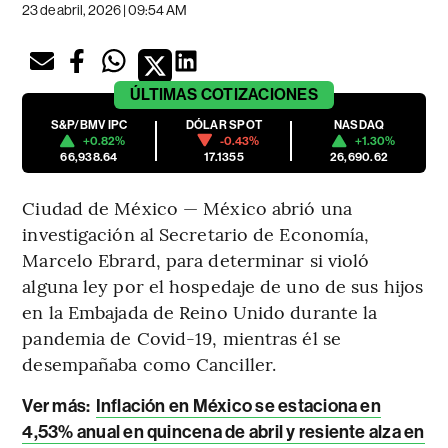
23 de abril, 2026 | 09:54 AM
ÚLTIMAS
COTIZACIONES
S&P/BMV IPC
DÓLAR SPOT
NASDAQ
+0.82%
-0.43%
+1.30%
66,938.64
17.1355
26,690.62
Ciudad de México — México abrió una
investigación al Secretario de Economía,
Marcelo Ebrard, para determinar si violó
alguna ley por el hospedaje de uno de sus hijos
en la Embajada de Reino Unido durante la
pandemia de Covid-19, mientras él se
desempañaba como Canciller.
Ver más:
Inflación en México se estaciona en
4,53% anual en quincena de abril y resiente alza en