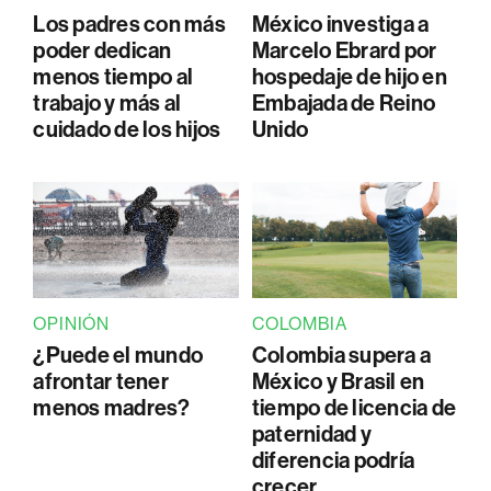
Los padres con más
México investiga a
poder dedican
Marcelo Ebrard por
menos tiempo al
hospedaje de hijo en
trabajo y más al
Embajada de Reino
cuidado de los hijos
Unido
OPINIÓN
COLOMBIA
¿Puede el mundo
Colombia supera a
afrontar tener
México y Brasil en
menos madres?
tiempo de licencia de
paternidad y
diferencia podría
crecer