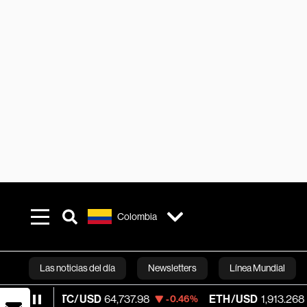
Colombia
Las noticias del día
Newsletters
Línea Mundial
BTC/USD
64,737.98
ETH/USD
1,913.268
-0.46%
-0.30%
Bloomberg 