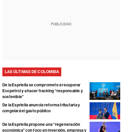
PUBLICIDAD
LAS ÚLTIMAS DE COLOMBIA
De la Espriella se compromete a recuperar
Ecopetrol y a hacer fracking “responsable y
sostenible”
De la Espriella anuncia reforma tributaria y
congelará el gasto público
De la Espriella propone una “regeneración
económica” con foco en inversión, empresa y