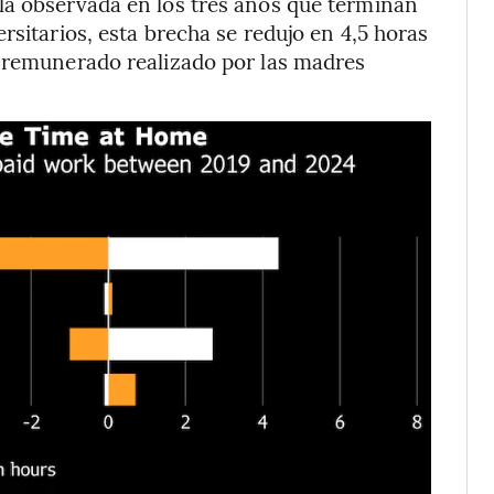
la observada en los tres años que terminan
rsitarios, esta brecha se redujo en 4,5 horas
o remunerado realizado por las madres