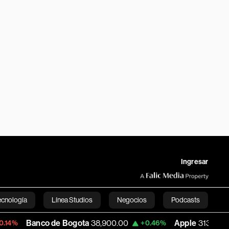
Ingresar
ecnología
Línea Studios
Negocios
Podcasts
nco de Bogota
38,900.00
Apple
313.305
+0.46%
+0.25%
English