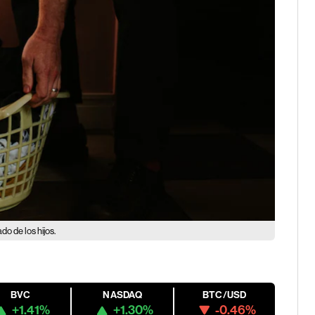
o de los hijos.
BVC
NASDAQ
BTC/USD
+1.41%
+1.30%
-0.46%