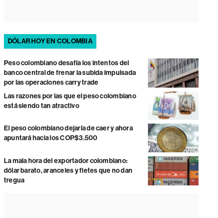
DÓLAR HOY EN COLOMBIA
Peso colombiano desafía los intentos del
banco central de frenar la subida impulsada
por las operaciones carry trade
Las razones por las que el peso colombiano
está siendo tan atractivo
El peso colombiano dejaría de caer y ahora
apuntará hacia los COP$3.500
La mala hora del exportador colombiano:
dólar barato, aranceles y fletes que no dan
tregua