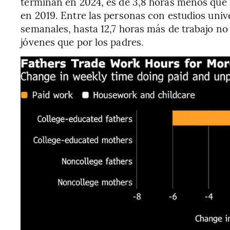
terminan en 2024, es de 3,8 horas menos que 
en 2019. Entre las personas con estudios unive
semanales, hasta 12,7 horas más de trabajo n
jóvenes que por los padres.