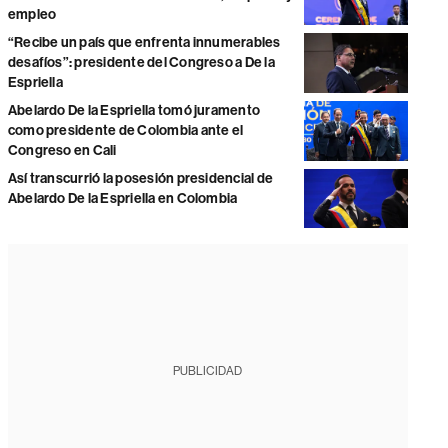
empleo
“Recibe un país que enfrenta innumerables
desafíos”: presidente del Congreso a De la
Espriella
Abelardo De la Espriella tomó juramento
como presidente de Colombia ante el
Congreso en Cali
Así transcurrió la posesión presidencial de
Abelardo De la Espriella en Colombia
PUBLICIDAD