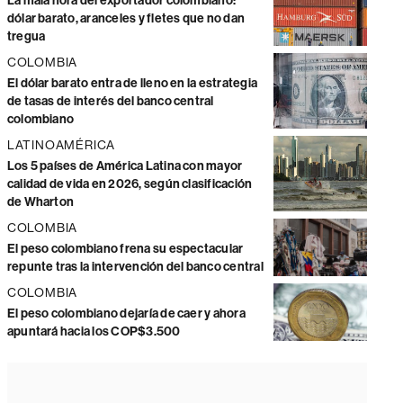
La mala hora del exportador colombiano:
dólar barato, aranceles y fletes que no dan
tregua
COLOMBIA
El dólar barato entra de lleno en la estrategia
de tasas de interés del banco central
colombiano
LATINOAMÉRICA
Los 5 países de América Latina con mayor
calidad de vida en 2026, según clasificación
de Wharton
COLOMBIA
El peso colombiano frena su espectacular
repunte tras la intervención del banco central
COLOMBIA
El peso colombiano dejaría de caer y ahora
apuntará hacia los COP$3.500