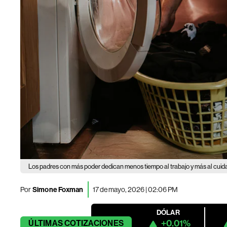
Los padres con más poder dedican menos tiempo al trabajo y más al cuidad
Por
Simone Foxman
17 de mayo, 2026 | 02:06 PM
DÓLAR
+0.01%
ÚLTIMAS
COTIZACIONES