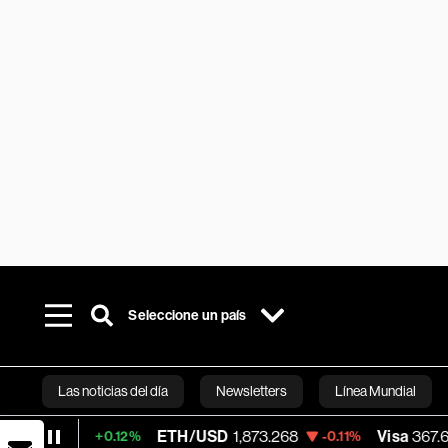
Seleccione un país
Las noticias del día
Newsletters
Línea Mundial
ETH/USD
1,873.268
Visa
367.66
+0.12%
-0.11%
-0.52%
Bloomberg 