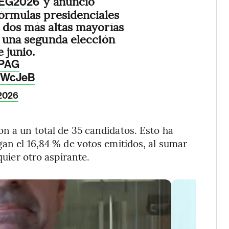
y anunció
EG2026
fórmulas presidenciales
 dos más altas mayorías
a una segunda elección
 junio.
EPAG
FXWcJeB
 2026
on a un total de 35 candidatos. Esto ha
an el 16,84 % de votos emitidos, al sumar
quier otro aspirante.