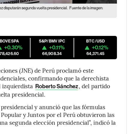
ez disputarán segunda vuelta presidencial.
Fuente de la imagen:
IBOVESPA
S&P/BMV IPC
BTC/USD
+0.30%
+0.11%
+0.12%
178,426.60
66,908.34
64,371.45
ciones (JNE) de Perú proclamó este
idenciales, confirmando que la derechista
l izquierdista
, del partido
Roberto Sánchez
elta presidencial.
 presidencial y anunció que las fórmulas
a Popular y Juntos por el Perú obtuvieron las
na segunda elección presidencial”, indicó la