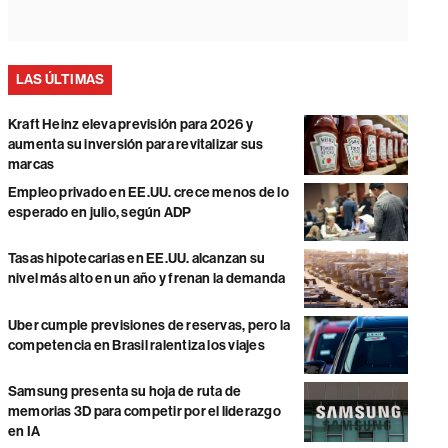
LAS ÚLTIMAS
Kraft Heinz eleva previsión para 2026 y
aumenta su inversión para revitalizar sus
marcas
Empleo privado en EE.UU. crece menos de lo
esperado en julio, según ADP
Tasas hipotecarias en EE.UU. alcanzan su
nivel más alto en un año y frenan la demanda
Uber cumple previsiones de reservas, pero la
competencia en Brasil ralentiza los viajes
Samsung presenta su hoja de ruta de
memorias 3D para competir por el liderazgo
en IA