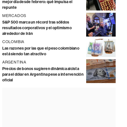
mejor día desde febrero: qué impulsa el
repunte
MERCADOS
S&P 500 marca un récord tras sólidos
resultados corporativos y el optimismo
alrededor de Irán
COLOMBIA
Las razones por las que el peso colombiano
está siendo tan atractivo
ARGENTINA
Precios de bonos sugieren dinámica alcista
para el dólar en Argentina pese a intervención
oficial