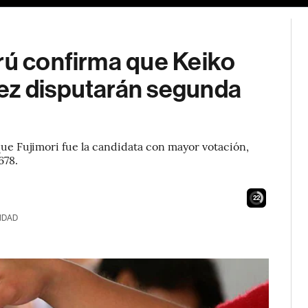
rú confirma que Keiko
ez disputarán segunda
ue Fujimori fue la candidata con mayor votación,
678.
21
IDAD