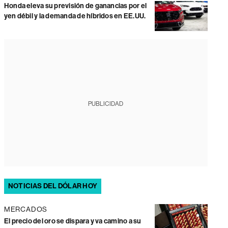
Honda eleva su previsión de ganancias por el
yen débil y la demanda de híbridos en EE.UU.
PUBLICIDAD
NOTICIAS DEL DÓLAR HOY
MERCADOS
El precio del oro se dispara y va camino a su