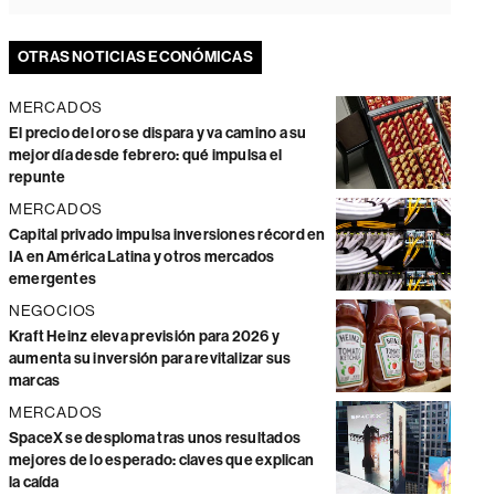
OTRAS NOTICIAS ECONÓMICAS
MERCADOS
El precio del oro se dispara y va camino a su
mejor día desde febrero: qué impulsa el
repunte
MERCADOS
Capital privado impulsa inversiones récord en
IA en América Latina y otros mercados
emergentes
NEGOCIOS
Kraft Heinz eleva previsión para 2026 y
aumenta su inversión para revitalizar sus
marcas
MERCADOS
SpaceX se desploma tras unos resultados
mejores de lo esperado: claves que explican
la caída