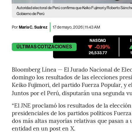
Autoridad electoral de Perú confirma que Keiko Fujimori y Roberto Sánch
Gobierno de Perú
Por
María C. Suárez
17 de mayo, 2026 | 11:43 AM
NASDAQ
-0.19%
ÚLTIMAS
COTIZACIONES
26,533.77
Bloomberg Línea — El Jurado Nacional de Elec
domingo los resultados de las elecciones pres
Keiko Fujimori, del partido Fuerza Popular, y e
Juntos por el Perú, disputarán una segunda vu
“El JNE proclamó los resultados de la elección
presidenciales de los partidos políticos Fuerz
dos más altas mayorías relativas que pasan a u
entidad en un post en X.