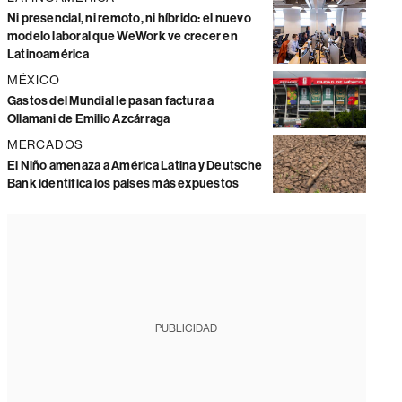
Ni presencial, ni remoto, ni híbrido: el nuevo
modelo laboral que WeWork ve crecer en
Latinoamérica
MÉXICO
Gastos del Mundial le pasan factura a
Ollamani de Emilio Azcárraga
MERCADOS
El Niño amenaza a América Latina y Deutsche
Bank identifica los países más expuestos
PUBLICIDAD