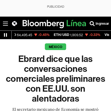
PUBLICIDAD
Ingresar
SD
-0.45%
ETH/USD
-0.33%
Visa
64,495.45
1,909.52
367.64
MÉXICO
Ebrard dice que las
conversaciones
comerciales preliminares
con EE.UU. son
alentadoras
El secretario mexicano de Economía se mostró