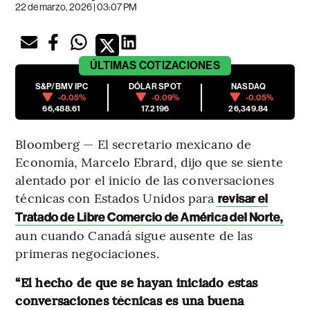
22 de marzo, 2026 | 03:07 PM
ÚLTIMAS
COTIZACIONES
S&P/BMV IPC
DÓLAR SPOT
NASDAQ
-0.05%
-0.09%
-0.05%
66,488.61
17.2196
26,349.84
Bloomberg — El secretario mexicano de
Economía, Marcelo Ebrard, dijo que se siente
alentado por el inicio de las conversaciones
técnicas con Estados Unidos para
revisar el
Tratado de Libre Comercio de América del Norte,
aun cuando Canadá sigue ausente de las
primeras negociaciones.
“El hecho de que se hayan iniciado estas
conversaciones técnicas es una buena