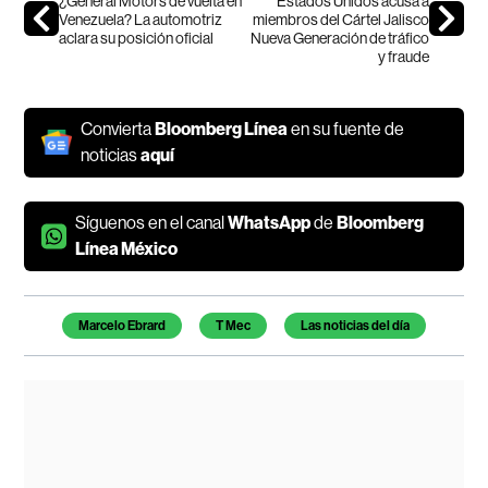
¿General Motors de vuelta en
Estados Unidos acusa a
Venezuela? La automotriz
miembros del Cártel Jalisco
aclara su posición oficial
Nueva Generación de tráfico
y fraude
Convierta
Bloomberg Línea
en su fuente de
noticias
aquí
Síguenos en el canal
WhatsApp
de
Bloomberg
Línea México
Temas de este artículo
Marcelo Ebrard
T Mec
Las noticias del día