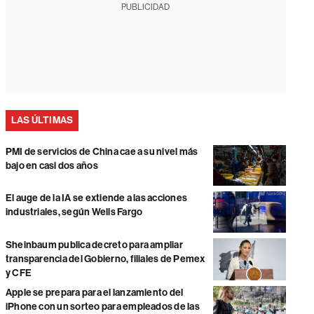
PUBLICIDAD
LAS ÚLTIMAS
PMI de servicios de China cae a su nivel más
bajo en casi dos años
El auge de la IA se extiende a las acciones
industriales, según Wells Fargo
Sheinbaum publica decreto para ampliar
transparencia del Gobierno, filiales de Pemex
y CFE
Apple se prepara para el lanzamiento del
iPhone con un sorteo para empleados de las