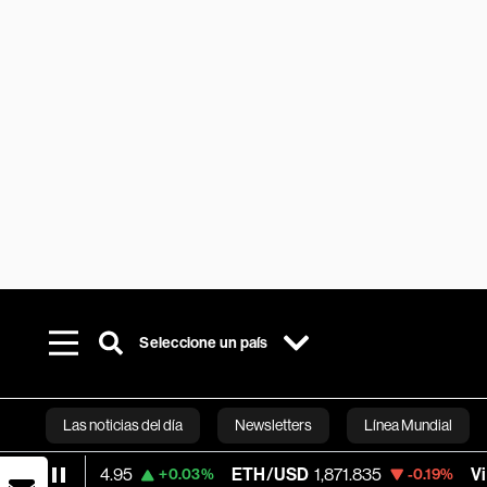
Seleccione un país
Las noticias del día
Newsletters
Línea Mundial
,314.95
ETH/USD
1,871.835
Visa
369.59
+0.03%
-0.19%
Bloomberg 