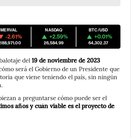
MERVAL
NASDAQ
BTC/USD
-2.61%
+2.59%
+0.01%
,188,971.00
26,584.99
64,302.37
balotaje del
19 de noviembre de 2023
cómo será el Gobierno de un Presidente que
toria que viene teniendo el país, sin ningún
.
piezan a preguntarse cómo puede ser el
imos años y cuán viable es el proyecto de