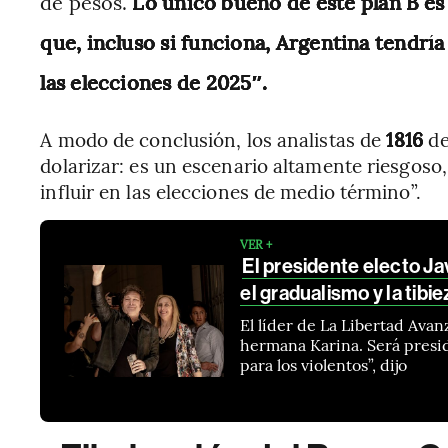
de pesos.
Lo único bueno de este plan B es
que, incluso si funciona, Argentina tendrí
las elecciones de 2025″.
A modo de conclusión, los analistas de
1816
de
dolarizar: es un escenario altamente riesgoso, 
influir en las elecciones de medio término”.
VER +
El presidente electo Ja
el gradualismo y la tibie
El líder de La Libertad Avanz
hermana Karina. Será presid
para los violentos”, dijo