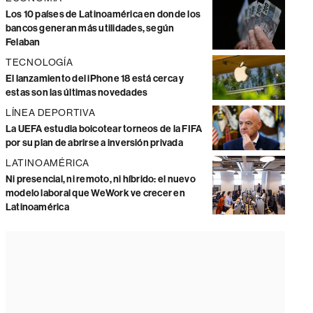
Los 10 países de Latinoamérica en donde los
bancos generan más utilidades, según
Felaban
TECNOLOGÍA
El lanzamiento del iPhone 18 está cerca y
estas son las últimas novedades
LÍNEA DEPORTIVA
La UEFA estudia boicotear torneos de la FIFA
por su plan de abrirse a inversión privada
LATINOAMÉRICA
Ni presencial, ni remoto, ni híbrido: el nuevo
modelo laboral que WeWork ve crecer en
Latinoamérica