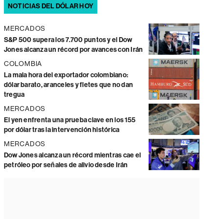
NOTICIAS DEL DÓLAR HOY
MERCADOS
S&P 500 supera los 7.700 puntos y el Dow
Jones alcanza un récord por avances con Irán
COLOMBIA
La mala hora del exportador colombiano:
dólar barato, aranceles y fletes que no dan
tregua
MERCADOS
El yen enfrenta una prueba clave en los 155
por dólar tras la intervención histórica
MERCADOS
Dow Jones alcanza un récord mientras cae el
petróleo por señales de alivio desde Irán