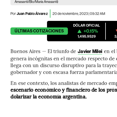
Amasanti/Blo/Maria Amasanti)
Por
Juan Pablo Álvarez
20 de noviembre, 2023 | 09:32 AM
DÓLAR OFICIAL
+0.15%
ÚLTIMAS
COTIZACIONES
1,495.9529
3
Buenos Aires — El triunfo de
en el 
Javier Milei
genera incógnitas en el mercado respecto de 
llega con un discurso disruptivo para la trayec
gobernador y con escasa fuerza parlamentaria
En ese contexto, los analistas de mercado em
escenario económico y financiero de los próx
dolarizar la economía argentina.