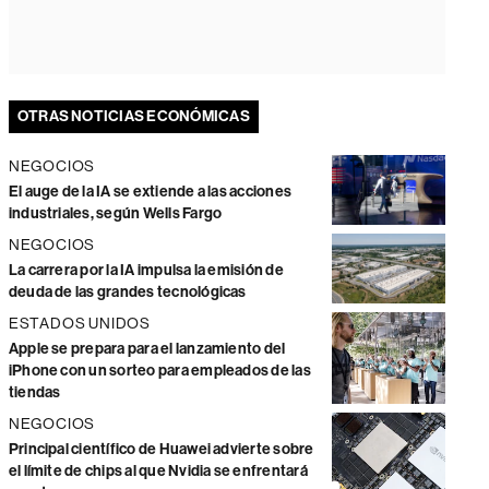
OTRAS NOTICIAS ECONÓMICAS
NEGOCIOS
El auge de la IA se extiende a las acciones
industriales, según Wells Fargo
NEGOCIOS
La carrera por la IA impulsa la emisión de
deuda de las grandes tecnológicas
ESTADOS UNIDOS
Apple se prepara para el lanzamiento del
iPhone con un sorteo para empleados de las
tiendas
NEGOCIOS
Principal científico de Huawei advierte sobre
el límite de chips al que Nvidia se enfrentará