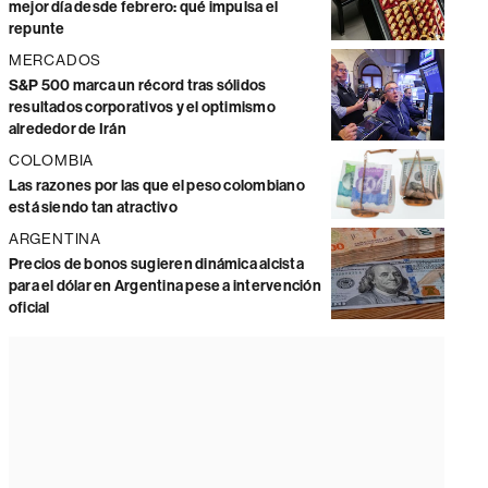
mejor día desde febrero: qué impulsa el
repunte
MERCADOS
S&P 500 marca un récord tras sólidos
resultados corporativos y el optimismo
alrededor de Irán
COLOMBIA
Las razones por las que el peso colombiano
está siendo tan atractivo
ARGENTINA
Precios de bonos sugieren dinámica alcista
para el dólar en Argentina pese a intervención
oficial