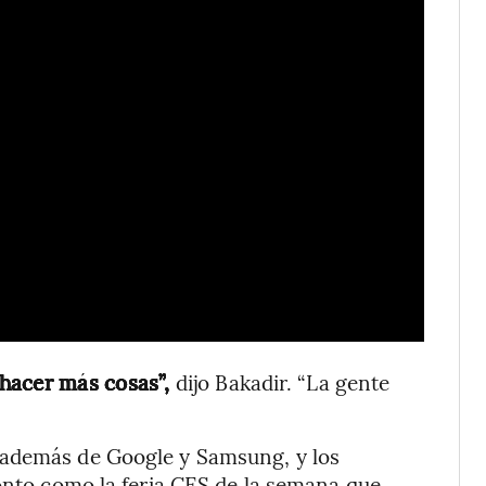
 hacer más cosas”,
dijo Bakadir. “La gente
 además de Google y Samsung, y los
ronto como la feria CES de la semana que