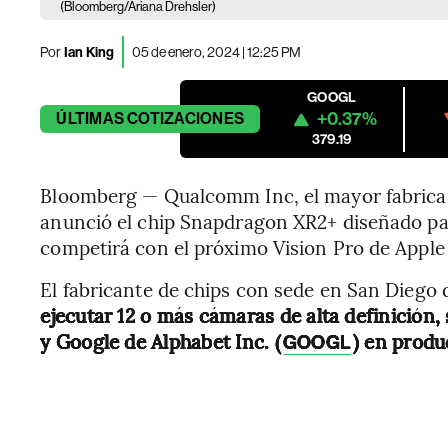
(Bloomberg/Ariana Drehsler)
Por
Ian King
05 de enero, 2024 | 12:25 PM
GOOGL
+0.37%
ÚLTIMAS
COTIZACIONES
379.19
Bloomberg — Qualcomm Inc, el mayor fabrican
anunció el chip Snapdragon XR2+ diseñado para
competirá con el próximo Vision Pro de Apple 
El fabricante de chips con sede en San Diego
ejecutar 12 o más cámaras de alta definición,
y Google de Alphabet Inc. (
) en produ
GOOGL