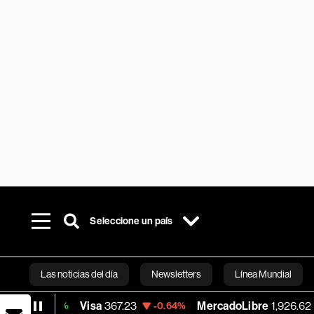
Seleccione un país
Las noticias del día
Newsletters
Línea Mundial
Visa
367.23
MercadoLibre
1,926.62
15%
-0.64%
+1.93%
Bloomberg 