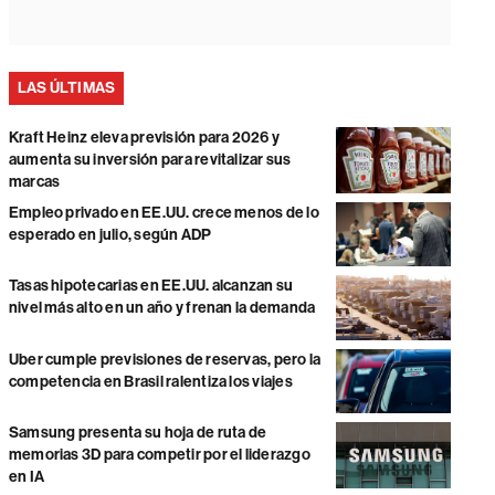
LAS ÚLTIMAS
Kraft Heinz eleva previsión para 2026 y
aumenta su inversión para revitalizar sus
marcas
Empleo privado en EE.UU. crece menos de lo
esperado en julio, según ADP
Tasas hipotecarias en EE.UU. alcanzan su
nivel más alto en un año y frenan la demanda
Uber cumple previsiones de reservas, pero la
competencia en Brasil ralentiza los viajes
Samsung presenta su hoja de ruta de
memorias 3D para competir por el liderazgo
en IA