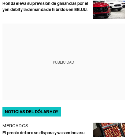
Honda eleva su previsión de ganancias por el
yen débil y la demanda de híbridos en EE.UU.
PUBLICIDAD
NOTICIAS DEL DÓLAR HOY
MERCADOS
El precio del oro se dispara y va camino a su