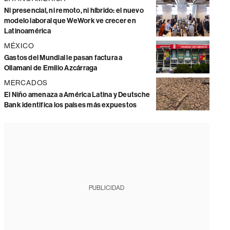
Ni presencial, ni remoto, ni híbrido: el nuevo
modelo laboral que WeWork ve crecer en
Latinoamérica
MÉXICO
Gastos del Mundial le pasan factura a
Ollamani de Emilio Azcárraga
MERCADOS
El Niño amenaza a América Latina y Deutsche
Bank identifica los países más expuestos
PUBLICIDAD