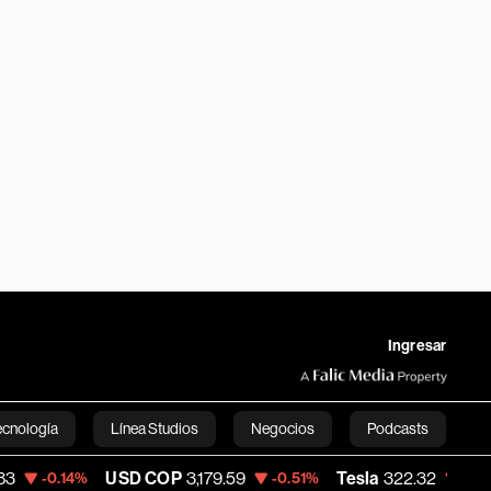
Ingresar
ecnología
Línea Studios
Negocios
Podcasts
USD COP
3,179.59
Tesla
322.32
Space
%
-0.51%
-1.51%
English