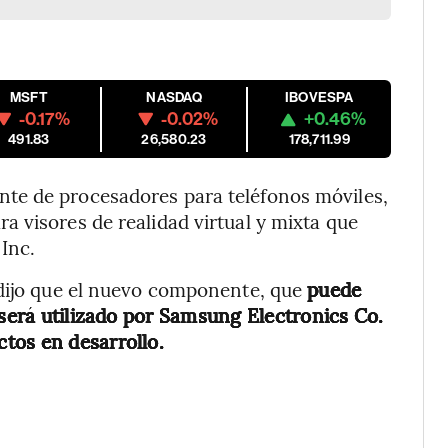
MSFT
NASDAQ
IBOVESPA
-0.17%
-0.02%
+0.46%
491.83
26,580.23
178,711.99
te de procesadores para teléfonos móviles,
 visores de realidad virtual y mixta que
Inc.
 dijo que el nuevo componente, que
puede
 será utilizado por Samsung Electronics Co.
ctos en desarrollo.