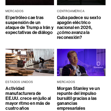
MERCADOS
CENTROAMÉRICA
El petróleo cae tras
Cuba padece su sexto
suspensión de un
apagón eléctrico
ataque de Trump a Irán y
nacional en 2026,
expectativas de diálogo
¿cómo avanza la
reconexión?
ESTADOS UNIDOS
MERCADOS
Actividad
Morgan Stanley ve un
manufacturera de
repunte del impulso
EE.UU. crece en julio al
bursátil gracias a las
mayor ritmo en más de
ganancias
cuatro años
empresariales