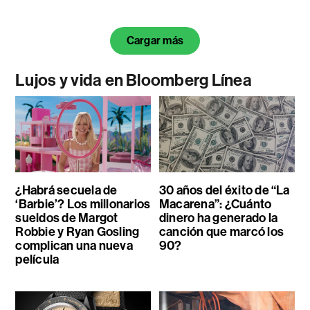
Cargar más
Lujos y vida en Bloomberg Línea
¿Habrá secuela de
30 años del éxito de “La
‘Barbie’? Los millonarios
Macarena”: ¿Cuánto
sueldos de Margot
dinero ha generado la
Robbie y Ryan Gosling
canción que marcó los
complican una nueva
90?
película