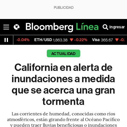
PUBLICIDAD
Ingresar
.04%
ETH/USD
-0.22%
Visa
-0.13%
Mercad
1,863.38
365.67
ACTUALIDAD
California en alerta de
inundaciones a medida
que se acerca una gran
tormenta
Las corrientes de humedad, conocidas como ríos
atmosféricos, están girando frente al Océano Pacífico
y pueden traer lluvias beneficiosas o inundaciones