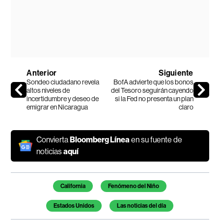
Anterior
Siguiente
Sondeo ciudadano revela
BofA advierte que los bonos
altos niveles de
del Tesoro seguirán cayendo
incertidumbre y deseo de
si la Fed no presenta un plan
emigrar en Nicaragua
claro
Convierta
Bloomberg Línea
en su fuente de
noticias
aquí
Temas de este artículo
California
Fenómeno del Niño
Estados Unidos
Las noticias del día