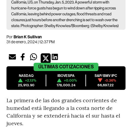
California, US, on Thursday, Jan. 5, 2023. A powerful storm with
hurricane-force gusts has begun to wind down after ripping across
California, leaving behind power outages, flood threats and road
closures just hours before another drenching is set to wash over the
state. Photographer: Shelby Knowles/Bloomberg
(Shelby Knowles)
Por
Brian K Sullivan
31 de enero, 2024 | 12:37 PM
ÚLTIMAS
COTIZACIONES
NASDAQ
IBOVESPA
S&P/BMV IPC
+2.13%
+0.00%
-0.36%
25,913.90
178,000.24
66,697.22
La primera de las dos grandes corrientes de
humedad está llegando a la costa norte de
California y se extenderá hacia el sur hasta el
jueves.