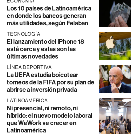
ECONOMÍA
Los 10 países de Latinoamérica
en donde los bancos generan
más utilidades, según Felaban
TECNOLOGÍA
El lanzamiento del iPhone 18
está cerca y estas son las
últimas novedades
LÍNEA DEPORTIVA
La UEFA estudia boicotear
torneos de la FIFA por su plan de
abrirse a inversión privada
LATINOAMÉRICA
Ni presencial, ni remoto, ni
híbrido: el nuevo modelo laboral
que WeWork ve crecer en
Latinoamérica