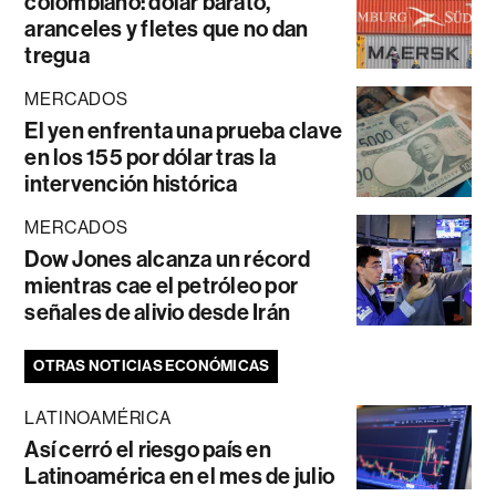
colombiano: dólar barato,
aranceles y fletes que no dan
tregua
MERCADOS
El yen enfrenta una prueba clave
en los 155 por dólar tras la
intervención histórica
MERCADOS
Dow Jones alcanza un récord
mientras cae el petróleo por
señales de alivio desde Irán
OTRAS NOTICIAS ECONÓMICAS
LATINOAMÉRICA
Así cerró el riesgo país en
Latinoamérica en el mes de julio