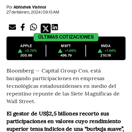
Por
Abhishek Vishnoi
27 de febrero, 2024 | 09:13 AM
ÚLTIMAS
COTIZACIONES
APPLE
MSFT
NVDA
+0.79%
+1.89%
+1.69%
305.66
496.79
210.19
Bloomberg — Capital Group Cos. está
barajando participaciones en empresas
tecnológicas estadounidenses en medio del
repentino repunte de las Siete Magníficas de
Wall Street.
El gestor de US$2,5 billones recortó sus
participaciones en valores cuyo rendimiento
superior tenía indicios de una “burbuja suave”,