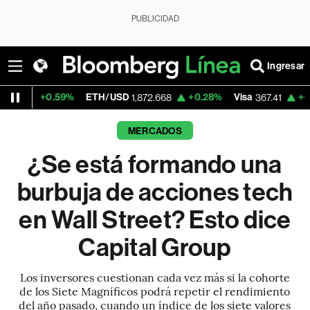
PUBLICIDAD
Ingresar
.59%
ETH/USD
+0.28%
Visa
+0.48%
Merc
1,872.668
367.41
MERCADOS
¿Se está formando una
burbuja de acciones tech
en Wall Street? Esto dice
Capital Group
Los inversores cuestionan cada vez más si la cohorte
de los Siete Magníficos podrá repetir el rendimiento
del año pasado, cuando un índice de los siete valores