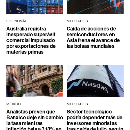
ECONOMÍA
MERCADOS
Australia registra
Caída de acciones de
inesperado superávit
semiconductores en
comercial impulsado
Asia frena el avance de
por exportaciones de
las bolsas mundiales
materias primas
MÉXICO
MERCADOS
Analistas prevén que
Sector tecnológico
Banxico deje sin cambio
podría depender más de
la tasa mientras
inversores minoristas
inflación baja a 3,13% en
tras caída de julio, según