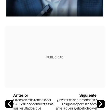
PUBLICIDAD
Anterior
Siguiente
La acción más rentable del
¿Invertir en criptomonedas?
S&P 500 cae con fuerza tras
Riesgos y oportunidades
sus resultados: qué
ante la guerra, el petróleo y el