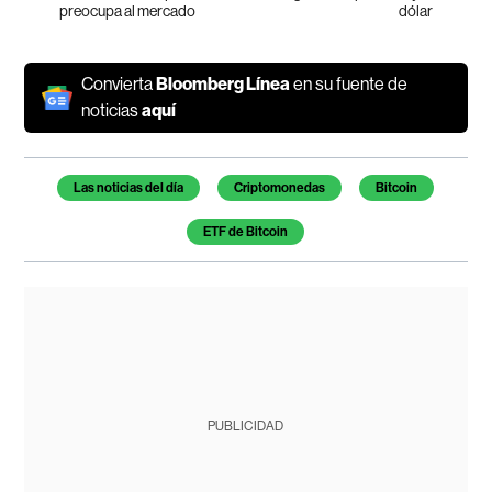
preocupa al mercado
dólar
Convierta
Bloomberg Línea
en su fuente de
noticias
aquí
Temas de este artículo
Las noticias del día
Criptomonedas
Bitcoin
ETF de Bitcoin
PUBLICIDAD