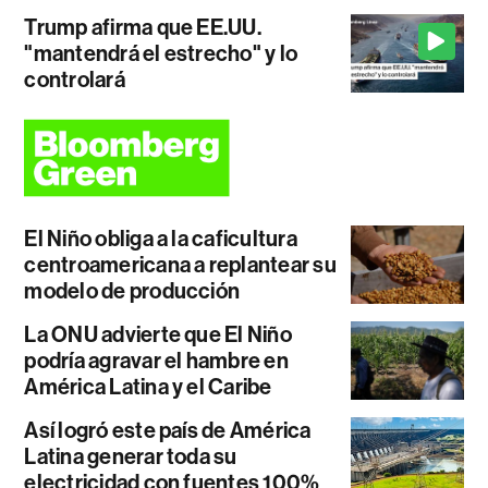
Trump afirma que EE.UU.
"mantendrá el estrecho" y lo
controlará
El Niño obliga a la caficultura
centroamericana a replantear su
modelo de producción
La ONU advierte que El Niño
podría agravar el hambre en
América Latina y el Caribe
Así logró este país de América
Latina generar toda su
electricidad con fuentes 100%