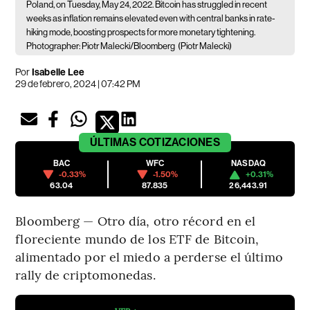
Poland, on Tuesday, May 24, 2022. Bitcoin has struggled in recent
weeks as inflation remains elevated even with central banks in rate-
hiking mode, boosting prospects for more monetary tightening.
Photographer: Piotr Malecki/Bloomberg
(Piotr Malecki)
Por
Isabelle Lee
29 de febrero, 2024 | 07:42 PM
ÚLTIMAS
COTIZACIONES
BAC
WFC
NASDAQ
-0.33%
-1.50%
+0.31%
63.04
87.835
26,443.91
Bloomberg — Otro día, otro récord en el
floreciente mundo de los ETF de Bitcoin,
alimentado por el miedo a perderse el último
rally de criptomonedas.