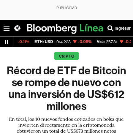
PUBLICIDAD
Ingresar
1%
ETH/USD
-0.08%
Visa
-0.20%
Mercado
1,914.223
367.81
CRIPTO
Récord de ETF de Bitcoin
se rompe de nuevo con
una inversión de US$612
millones
En total, los 10 nuevos fondos cotizados en bolsa que
invierten directamente en la criptomoneda
obtuvieron un total de US$673 millones netos