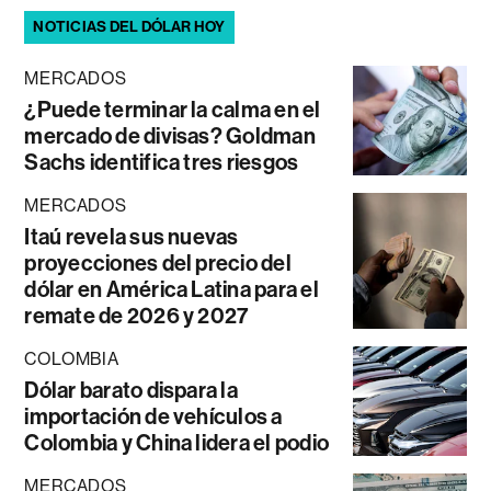
NOTICIAS DEL DÓLAR HOY
MERCADOS
¿Puede terminar la calma en el
mercado de divisas? Goldman
Sachs identifica tres riesgos
MERCADOS
Itaú revela sus nuevas
proyecciones del precio del
dólar en América Latina para el
remate de 2026 y 2027
COLOMBIA
Dólar barato dispara la
importación de vehículos a
Colombia y China lidera el podio
MERCADOS