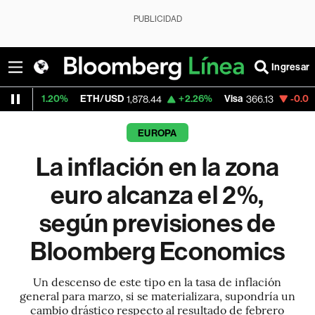
PUBLICIDAD
Ingresar
0%
ETH/USD
+2.26%
Visa
-0.04%
Mercado
1,878.44
366.13
EUROPA
La inflación en la zona
euro alcanza el 2%,
según previsiones de
Bloomberg Economics
Un descenso de este tipo en la tasa de inflación
general para marzo, si se materializara, supondría un
cambio drástico respecto al resultado de febrero