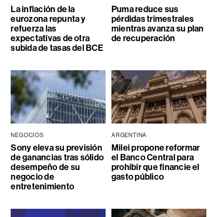
La inflación de la
Puma reduce sus
eurozona repunta y
pérdidas trimestrales
refuerza las
mientras avanza su plan
expectativas de otra
de recuperación
subida de tasas del BCE
NEGOCIOS
ARGENTINA
Sony eleva su previsión
Milei propone reformar
de ganancias tras sólido
el Banco Central para
desempeño de su
prohibir que financie el
negocio de
gasto público
entretenimiento