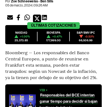
Por
Zoe Schneeweiss - Ben Sills
05 de marzo, 2024 | 09:26 AM
ÚLTIMAS
COTIZACIONES
NASDAQ
IBOVESPA
S&P/BMV IPC
+1.00%
+0.47%
-0.53%
25,373.85
177,999.00
66,936.99
Bloomberg — Los responsables del Banco
Central Europeo, a punto de reunirse en
Frankfurt esta semana, pueden estar
tranquilos: según un Nowcast de la inflación,
ya la tienen por debajo de su objetivo del 2%.
VER +
Responsables del BCE intentan
ganar tiempo para decidir si bajan