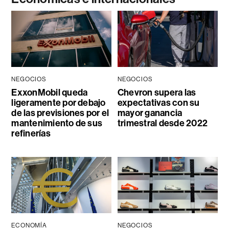
NEGOCIOS
NEGOCIOS
ExxonMobil queda
Chevron supera las
ligeramente por debajo
expectativas con su
de las previsiones por el
mayor ganancia
mantenimiento de sus
trimestral desde 2022
refinerías
ECONOMÍA
NEGOCIOS