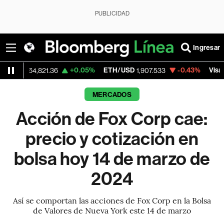
PUBLICIDAD
Ingresar
+0.05%
ETH/USD
-0.43%
Visa
4,821.36
1,907.533
368.54
MERCADOS
Acción de Fox Corp cae:
precio y cotización en
bolsa hoy 14 de marzo de
2024
Así se comportan las acciones de Fox Corp en la Bolsa
de Valores de Nueva York este 14 de marzo