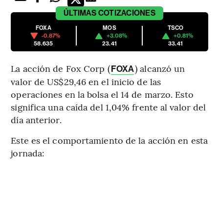
ÚLTIMAS
COTIZACIONES
FOXA
MOS
TSCO
-0.87%
+3.08%
+0.81%
58.635
23.41
33.41
La acción de Fox Corp (
) alcanzó un
FOXA
valor de US$29,46 en el inicio de las
operaciones en la bolsa el 14 de marzo. Esto
significa una caída del 1,04% frente al valor del
día anterior.
Este es el comportamiento de la acción en esta
jornada: