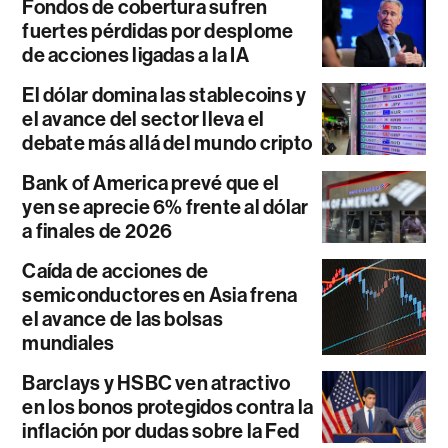
Fondos de cobertura sufren
fuertes pérdidas por desplome
de acciones ligadas a la IA
El dólar domina las stablecoins y
el avance del sector lleva el
debate más allá del mundo cripto
Bank of America prevé que el
yen se aprecie 6% frente al dólar
a finales de 2026
Caída de acciones de
semiconductores en Asia frena
el avance de las bolsas
mundiales
Barclays y HSBC ven atractivo
en los bonos protegidos contra la
inflación por dudas sobre la Fed