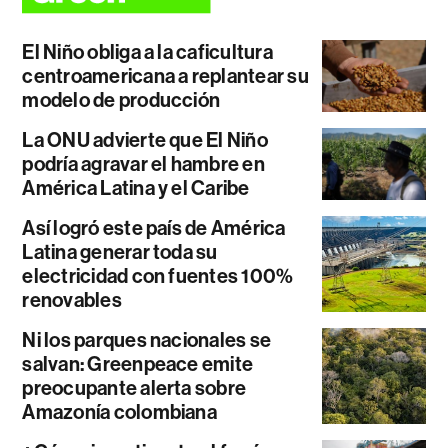
El Niño obliga a la caficultura
centroamericana a replantear su
modelo de producción
La ONU advierte que El Niño
podría agravar el hambre en
América Latina y el Caribe
Así logró este país de América
Latina generar toda su
electricidad con fuentes 100%
renovables
Ni los parques nacionales se
salvan: Greenpeace emite
preocupante alerta sobre
Amazonía colombiana