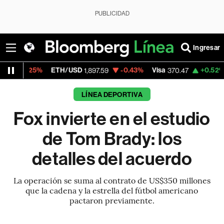
PUBLICIDAD
Ingresar
ETH/USD
-0.43%
Visa
+0.52%
MercadoLi
1,897.59
370.47
LÍNEA DEPORTIVA
Fox invierte en el estudio
de Tom Brady: los
detalles del acuerdo
La operación se suma al contrato de US$350 millones
que la cadena y la estrella del fútbol americano
pactaron previamente.