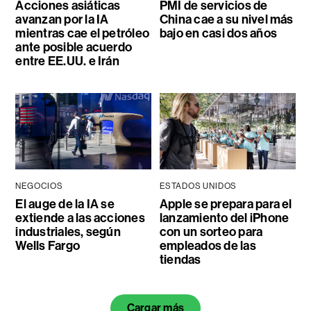
Acciones asiáticas
PMI de servicios de
avanzan por la IA
China cae a su nivel más
mientras cae el petróleo
bajo en casi dos años
ante posible acuerdo
entre EE.UU. e Irán
NEGOCIOS
ESTADOS UNIDOS
El auge de la IA se
Apple se prepara para el
extiende a las acciones
lanzamiento del iPhone
industriales, según
con un sorteo para
Wells Fargo
empleados de las
tiendas
Cargar más