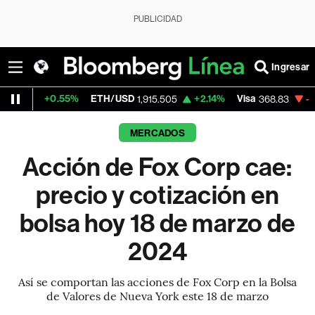
PUBLICIDAD
Ingresar
0.55%
ETH/USD
+2.14%
Visa
-0.21%
Mer
1,915.505
368.83
MERCADOS
Acción de Fox Corp cae:
precio y cotización en
bolsa hoy 18 de marzo de
2024
Así se comportan las acciones de Fox Corp en la Bolsa
de Valores de Nueva York este 18 de marzo