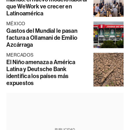
que WeWork ve crecer en
Latinoamérica
MÉXICO
Gastos del Mundial le pasan
factura a Ollamani de Emilio
Azcárraga
MERCADOS
El Niño amenaza a América
Latina y Deutsche Bank
identifica los países más
expuestos
PUBLICIDAD