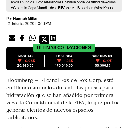
emitir anuncios.
Foto referencial. Un balón oficial de fútbol de Adidas
AG para la Copa Mundial de la FIFA 2026.
(Bloomberg/Alex Kraus)
Por
Hannah Miller
12 de junio, 2026 | 10:13 PM
ÚLTIMAS
COTIZACIONES
NASDAQ
IBOVESPA
S&P/BMV IPC
-0.06%
-1.23%
-0.19%
26,348.35
175,546.36
66,396.15
Bloomberg — El canal Fox de Fox Corp. está
emitiendo anuncios durante las pausas para
hidratación que se han añadido por primera
vez a la Copa Mundial de la FIFA, lo que podría
generar cientos de nuevos espacios
publicitarios.