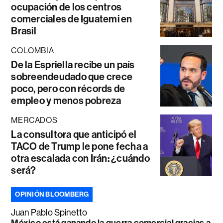
ocupación de los centros
comerciales de Iguatemi en
Brasil
COLOMBIA
De la Espriella recibe un país
sobreendeudado que crece
poco, pero con récords de
empleo y menos pobreza
MERCADOS
La consultora que anticipó el
TACO de Trump le pone fecha a
otra escalada con Irán: ¿cuándo
será?
OPINIÓN BLOOMBERG
Juan Pablo Spinetto
México está ganando la guerra comercial gracias a