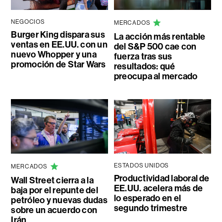
NEGOCIOS
MERCADOS
Burger King dispara sus
La acción más rentable
ventas en EE.UU. con un
del S&P 500 cae con
nuevo Whopper y una
fuerza tras sus
promoción de Star Wars
resultados: qué
preocupa al mercado
ESTADOS UNIDOS
MERCADOS
Productividad laboral de
Wall Street cierra a la
EE.UU. acelera más de
baja por el repunte del
lo esperado en el
petróleo y nuevas dudas
segundo trimestre
sobre un acuerdo con
Irán