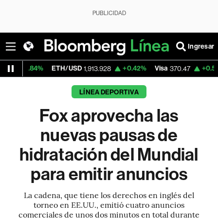
PUBLICIDAD
Ingresar
4%
ETH/USD
+0.42%
Visa
+0.52%
Mercad
1,913.928
370.47
LÍNEA DEPORTIVA
Fox aprovecha las
nuevas pausas de
hidratación del Mundial
para emitir anuncios
La cadena, que tiene los derechos en inglés del
torneo en EE.UU., emitió cuatro anuncios
comerciales de unos dos minutos en total durante