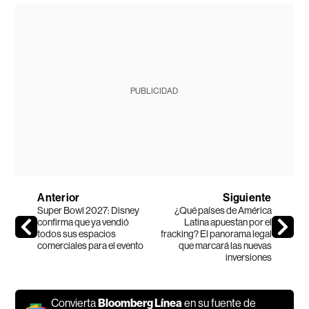
PUBLICIDAD
Anterior
Siguiente
Super Bowl 2027: Disney
¿Qué países de América
confirma que ya vendió
Latina apuestan por el
todos sus espacios
fracking? El panorama legal
comerciales para el evento
que marcará las nuevas
inversiones
Convierta
Bloomberg Línea
en su fuente de