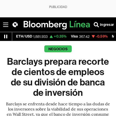
PUBLICIDAD
Ingresar
H/USD
+0.35%
Visa
-0.59%
MercadoLibre
1,881.933
367.42
1
NEGOCIOS
Barclays prepara recorte
de cientos de empleos
de su división de banca
de inversión
Barclays se enfrenta desde hace tiempo a las dudas de
los inversores sobre la viabilidad de sus operaciones
en Wall Street, ya que el banco de inversión consume