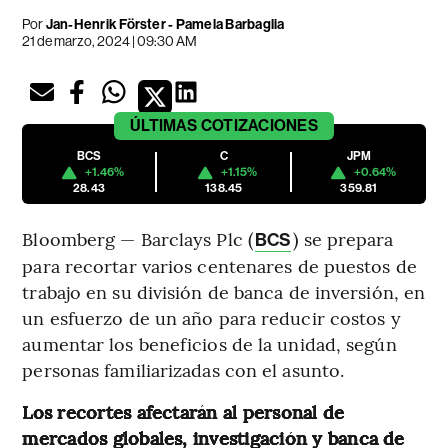
Por
Jan-Henrik Förster - Pamela Barbaglia
21 de marzo, 2024 | 09:30 AM
ÚLTIMAS
COTIZACIONES
BCS
C
JPM
+1.46%
+1.15%
+0.64%
28.43
138.45
359.81
Bloomberg — Barclays Plc (
) se prepara
BCS
para recortar varios centenares de puestos de
trabajo en su división de banca de inversión, en
un esfuerzo de un año para reducir costos y
aumentar los beneficios de la unidad, según
personas familiarizadas con el asunto.
Los recortes afectarán al personal de
mercados globales, investigación y banca de