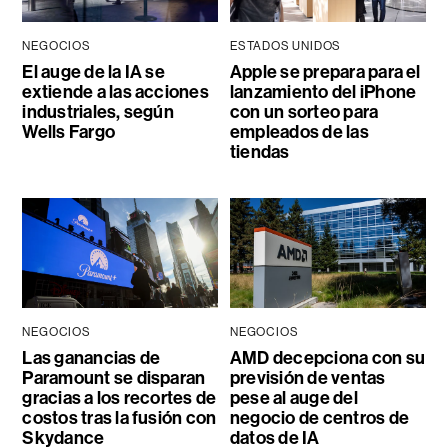
NEGOCIOS
ESTADOS UNIDOS
El auge de la IA se
Apple se prepara para el
extiende a las acciones
lanzamiento del iPhone
industriales, según
con un sorteo para
Wells Fargo
empleados de las
tiendas
NEGOCIOS
NEGOCIOS
Las ganancias de
AMD decepciona con su
Paramount se disparan
previsión de ventas
gracias a los recortes de
pese al auge del
costos tras la fusión con
negocio de centros de
Skydance
datos de IA