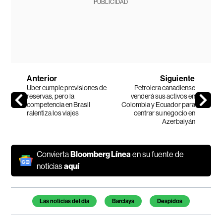
PUBLICIDAD
Anterior
Siguiente
Uber cumple previsiones de
Petrolera canadiense
reservas, pero la
venderá sus activos en
competencia en Brasil
Colombia y Ecuador para
ralentiza los viajes
centrar su negocio en
Azerbaiyán
Convierta
Bloomberg Línea
en su fuente de
noticias
aquí
Temas de este artículo
Las noticias del día
Barclays
Despidos