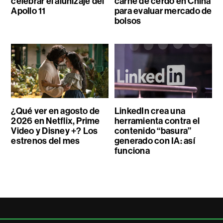
celebrar el alunizaje del
carne de cerdo en China
Apollo 11
para evaluar mercado de
bolsos
¿Qué ver en agosto de
LinkedIn crea una
2026 en Netflix, Prime
herramienta contra el
Video y Disney +? Los
contenido “basura”
estrenos del mes
generado con IA: así
funciona