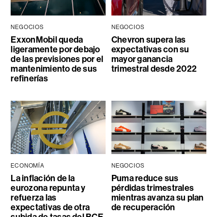
NEGOCIOS
NEGOCIOS
ExxonMobil queda
Chevron supera las
ligeramente por debajo
expectativas con su
de las previsiones por el
mayor ganancia
mantenimiento de sus
trimestral desde 2022
refinerías
ECONOMÍA
NEGOCIOS
La inflación de la
Puma reduce sus
eurozona repunta y
pérdidas trimestrales
refuerza las
mientras avanza su plan
expectativas de otra
de recuperación