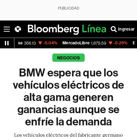
PUBLICIDAD
Ingresar
-0.04%
MercadoLibre
-0.25%
Banco de Bogot
66.13
1,879.59
NEGOCIOS
BMW espera que los
vehículos eléctricos de
alta gama generen
ganancias aunque se
enfríe la demanda
Los vehículos eléctricos del fabricante germano