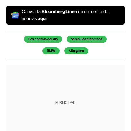
Convierta
Bloomberg Línea
en su fuente de
noticias
aquí
Temas de este artículo
Las noticias del día
Vehículos eléctricos
BMW
Alta gama
PUBLICIDAD