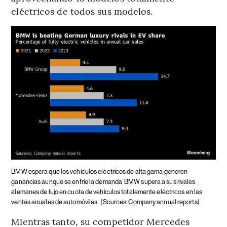
eléctricos de todos sus modelos.
BMW espera que los vehículos eléctricos de alta gama generen
ganancias aunque se enfríe la demanda
BMW supera a sus rivales
alemanes de lujo en cuota de vehículos totalemente eléctricos en las
ventas anuales de automóviles.
(Sources: Company annual reports)
Mientras tanto, su competidor Mercedes