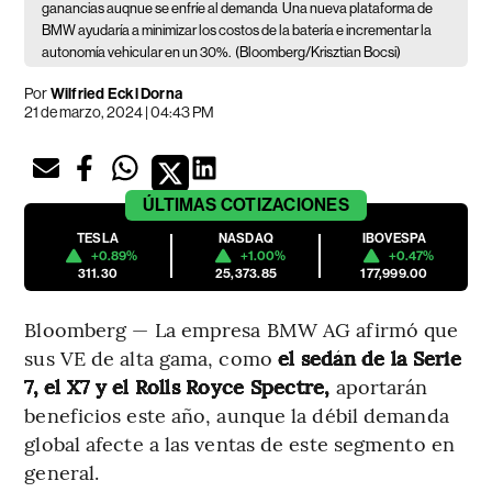
ganancias auqnue se enfríe al demanda
Una nueva plataforma de
BMW ayudaría a minimizar los costos de la batería e incrementar la
autonomía vehicular en un 30%.
(Bloomberg/Krisztian Bocsi)
Por
Wilfried Eckl Dorna
21 de marzo, 2024 | 04:43 PM
ÚLTIMAS
COTIZACIONES
TESLA
NASDAQ
IBOVESPA
+0.89%
+1.00%
+0.47%
311.30
25,373.85
177,999.00
Bloomberg — La empresa BMW AG afirmó que
sus VE de alta gama, como
el sedán de la Serie
7, el X7 y el Rolls Royce Spectre,
aportarán
beneficios este año, aunque la débil demanda
global afecte a las ventas de este segmento en
general.