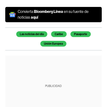
Convierta
Bloomberg Línea
en su fuente de
noticias
aquí
Temas de este artículo
Las noticias del día
Caribe
Pasaporte
Unión Europea
PUBLICIDAD