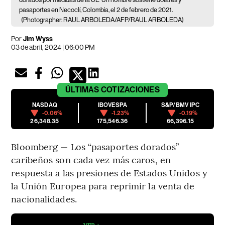
pasaportes en Necoclí, Colombia, el 2 de febrero de 2021.
(Photographer: RAUL ARBOLEDA/AFP/RAUL ARBOLEDA)
Por
Jim Wyss
03 de abril, 2024 | 06:00 PM
ÚLTIMAS
COTIZACIONES
NASDAQ
IBOVESPA
S&P/BMV IPC
-0.06%
-1.23%
-0.19%
26,348.35
175,546.36
66,396.15
Bloomberg — Los “pasaportes dorados”
caribeños son cada vez más caros, en
respuesta a las presiones de Estados Unidos y
la Unión Europea para reprimir la venta de
nacionalidades.