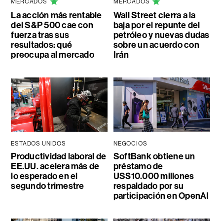
MERCADOS
MERCADOS
La acción más rentable
Wall Street cierra a la
del S&P 500 cae con
baja por el repunte del
fuerza tras sus
petróleo y nuevas dudas
resultados: qué
sobre un acuerdo con
preocupa al mercado
Irán
ESTADOS UNIDOS
NEGOCIOS
Productividad laboral de
SoftBank obtiene un
EE.UU. acelera más de
préstamo de
lo esperado en el
US$10.000 millones
segundo trimestre
respaldado por su
participación en OpenAI