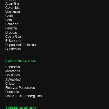
Argentina
Colombia
Venezuela
Chile
Perú
Ecuador
Panamá
Uruguay
Costa Rica
El Salvador
República Dominicana
Guatemala
SOBRE NOSOTROS
Economía
Mercados
Dólar Hoy
Actualidad
Cripto
Finanzas Personales
Podcasts
Listas de Bloomberg Línea
TÉRMINOS DE USO