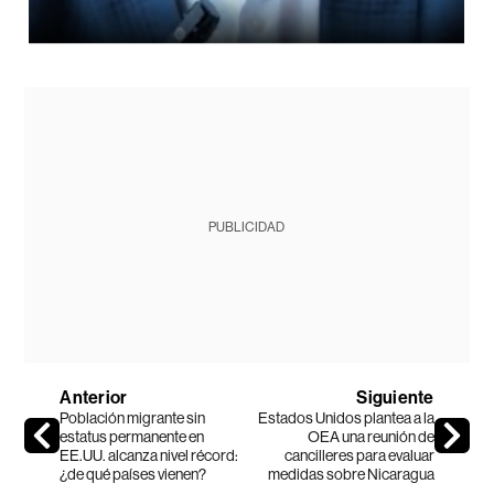
PUBLICIDAD
Anterior
Siguiente
Población migrante sin
Estados Unidos plantea a la
estatus permanente en
OEA una reunión de
EE.UU. alcanza nivel récord:
cancilleres para evaluar
¿de qué países vienen?
medidas sobre Nicaragua