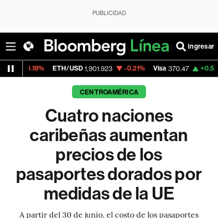
PUBLICIDAD
Ingresar
ETH/USD
-0.21%
Visa
+0.52%
MercadoL
1,901.923
370.47
CENTROAMÉRICA
Cuatro naciones
caribeñas aumentan
precios de los
pasaportes dorados por
medidas de la UE
A partir del 30 de junio, el costo de los pasaportes