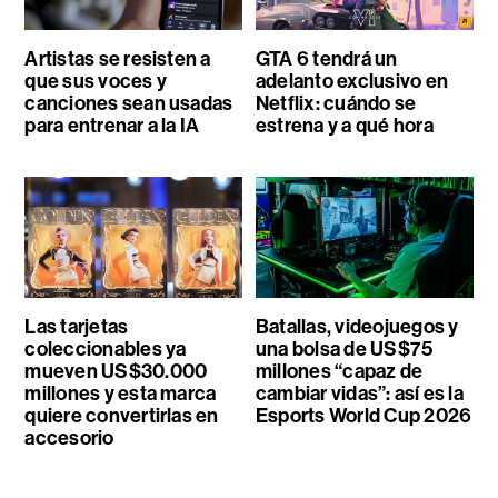
Artistas se resisten a
GTA 6 tendrá un
que sus voces y
adelanto exclusivo en
canciones sean usadas
Netflix: cuándo se
para entrenar a la IA
estrena y a qué hora
Las tarjetas
Batallas, videojuegos y
coleccionables ya
una bolsa de US$75
mueven US$30.000
millones “capaz de
millones y esta marca
cambiar vidas”: así es la
quiere convertirlas en
Esports World Cup 2026
accesorio