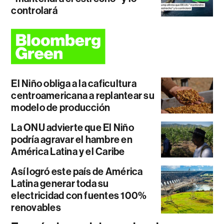
controlará
El Niño obliga a la caficultura
centroamericana a replantear su
modelo de producción
La ONU advierte que El Niño
podría agravar el hambre en
América Latina y el Caribe
Así logró este país de América
Latina generar toda su
electricidad con fuentes 100%
renovables