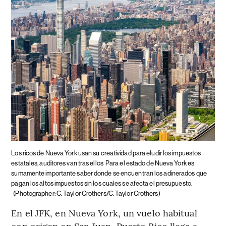
Los ricos de Nueva York usan su creatividad para eludir los impuestos
estatales, auditores van tras ellos
Para el estado de Nueva York es
sumamente importante saber donde se encuentran los adinerados que
pagan los altos impuestos sin los cuales se afecta el presupuesto.
(Photographer: C. Taylor Crothers/C. Taylor Crothers)
En el JFK, en Nueva York, un vuelo habitual
con origen en San Juan, Puerto Rico llega a