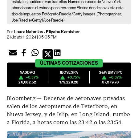
estatales, auditores van tras ellos
Numerosos ricos de Nueva York
abandonaron el estado por otros como Florida donde no existe este
tipo de impuestos. Fotógrafo:Raedle/Getty Images
(Photographer:
Joe Raedle/Getty I/Joe Raedle)
Por
Laura Nahmias - Eliyahu Kamisher
21 de abril, 2024 | 05:05 PM
ÚLTIMAS
COTIZACIONES
NASDAQ
IBOVESPA
S&P/BMV IPC
+0.37%
+0.75%
+0.37%
26,682.52
179,229.28
67,079.70
Bloomberg — Decenas de aeronaves privadas
salen de los aeropuertos de Teterboro, en
Nueva Jersey, y de Islip, en Long Island, rumbo
a Florida, a horas como las 23:42 o las 23:54.