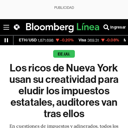
PUBLICIDAD
Ingresar
TH/USD
-0.20%
Visa
-0.08%
MercadoLibre
1,871.698
369.31
EE.UU.
Los ricos de Nueva York
usan su creatividad para
eludir los impuestos
estatales, auditores van
tras ellos
En cuestiones de impuestos y adinerados, todos los