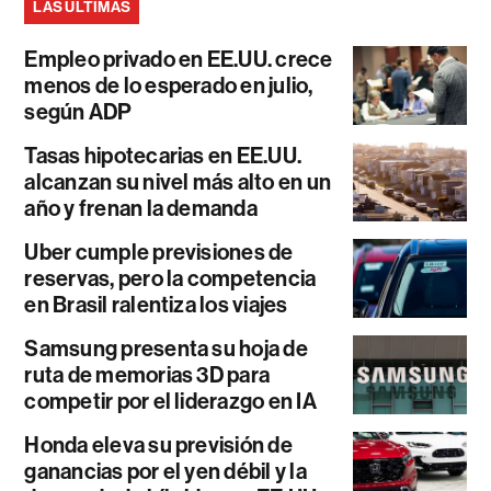
LAS ÚLTIMAS
Empleo privado en EE.UU. crece
menos de lo esperado en julio,
según ADP
Tasas hipotecarias en EE.UU.
alcanzan su nivel más alto en un
año y frenan la demanda
Uber cumple previsiones de
reservas, pero la competencia
en Brasil ralentiza los viajes
Samsung presenta su hoja de
ruta de memorias 3D para
competir por el liderazgo en IA
Honda eleva su previsión de
ganancias por el yen débil y la