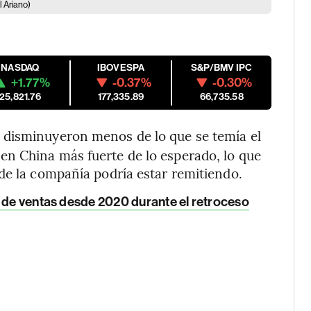
l Ariano)
NASDAQ
IBOVESPA
S&P/BMV IPC
+1.77%
-0.37%
-0.30%
25,821.76
177,335.89
66,735.58
) disminuyeron menos de lo que se temía el
n China más fuerte de lo esperado, lo que
de la compañía podría estar remitiendo.
a de ventas desde 2020 durante el retroceso