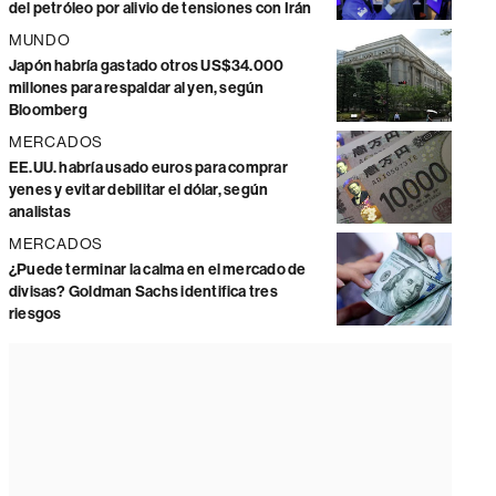
del petróleo por alivio de tensiones con Irán
MUNDO
Japón habría gastado otros US$34.000
millones para respaldar al yen, según
Bloomberg
MERCADOS
EE.UU. habría usado euros para comprar
yenes y evitar debilitar el dólar, según
analistas
MERCADOS
¿Puede terminar la calma en el mercado de
divisas? Goldman Sachs identifica tres
riesgos