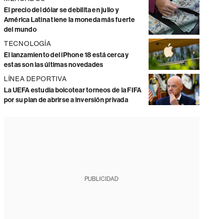
El precio del dólar se debilita en julio y
América Latina tiene la moneda más fuerte
del mundo
TECNOLOGÍA
El lanzamiento del iPhone 18 está cerca y
estas son las últimas novedades
LÍNEA DEPORTIVA
La UEFA estudia boicotear torneos de la FIFA
por su plan de abrirse a inversión privada
PUBLICIDAD