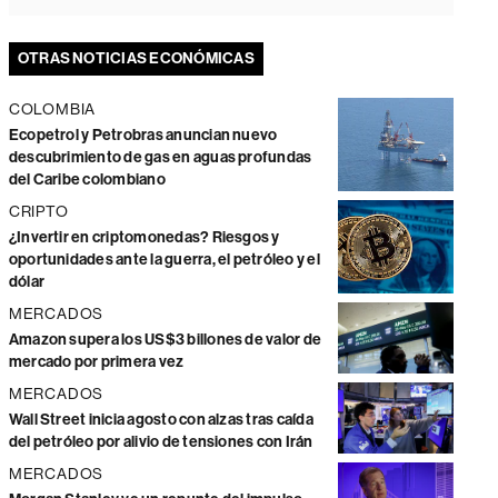
OTRAS NOTICIAS ECONÓMICAS
COLOMBIA
Ecopetrol y Petrobras anuncian nuevo
descubrimiento de gas en aguas profundas
del Caribe colombiano
CRIPTO
¿Invertir en criptomonedas? Riesgos y
oportunidades ante la guerra, el petróleo y el
dólar
MERCADOS
Amazon supera los US$3 billones de valor de
mercado por primera vez
MERCADOS
Wall Street inicia agosto con alzas tras caída
del petróleo por alivio de tensiones con Irán
MERCADOS