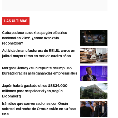
LAS ÚLTIMAS
Cuba padece su sexto apagón eléctrico
nacional en 2026, ¿cómo avanza la
reconexión?
Actividad manufacturera de EE.UU. crece en
julio al mayor ritmo en más de cuatro años
Morgan Stanley ve un repunte del impulso
bursátil gracias a las ganancias empresariales
Japón habría gastado otros US$34.000
millones para respaldar al yen, según
Bloomberg
Irán dice que conversaciones con Omán
sobre el estrecho de Ormuz están en su fase
final