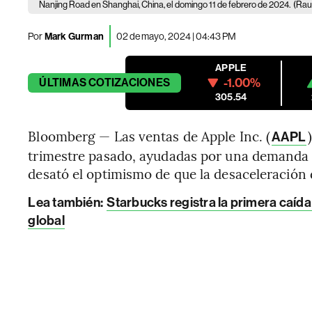
Nanjing Road en Shanghai, China, el domingo 11 de febrero de 2024.
(Rau
Por
Mark Gurman
02 de mayo, 2024 | 04:43 PM
APPLE
-1.00%
ÚLTIMAS
COTIZACIONES
305.54
Bloomberg — Las ventas de Apple Inc. (
AAPL
trimestre pasado, ayudadas por una demanda e
desató el optimismo de que la desaceleración 
Lea también:
Starbucks registra la primera caíd
global