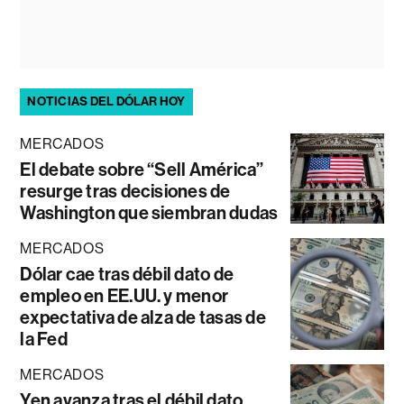
NOTICIAS DEL DÓLAR HOY
MERCADOS
El debate sobre “Sell América”
resurge tras decisiones de
Washington que siembran dudas
MERCADOS
Dólar cae tras débil dato de
empleo en EE.UU. y menor
expectativa de alza de tasas de
la Fed
MERCADOS
Yen avanza tras el débil dato