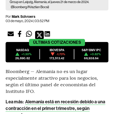
Group en Leipzig, Alemania, el jueves 21 de marzo de 2024.
(Bloomberg/Krisztian Bocsi)
Por
Mark Schroers
03 de mayo, 2024 | 03:52 PM
ÚLTIMAS
COTIZACIONES
NASDAQ
IBOVESPA
S&P/BMV IPC
+1.30%
-1.73%
+0.82%
26,690.62
172,513.42
66,938.64
Bloomberg — Alemania no es un lugar
especialmente atractivo para los negocios,
según el último panel de economistas del
Instituto IFO.
Lea más:
Alemania está en recesión debido a una
contracción en el primer trimestre, según