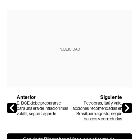
PUBLICIDAD
Anterior
Siguiente
El BCE debe prepararse
Petrobras, Itaú y Vale:
para una era de inflación más
acciones recomendadas en
volátil, según Lagarde
Brasil para agosto, según
bancos y corredurías