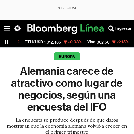
PUBLICIDAD
Ingresar
ETH/USD
-0.08%
Visa
-2.15%
MercadoLib
1,912.465
362.50
EUROPA
Alemania carece de
atractivo como lugar de
negocios, según una
encuesta del IFO
La encuesta se produce después de que datos
mostraran que la economía alemana volvió a crecer en
el primer trimestre