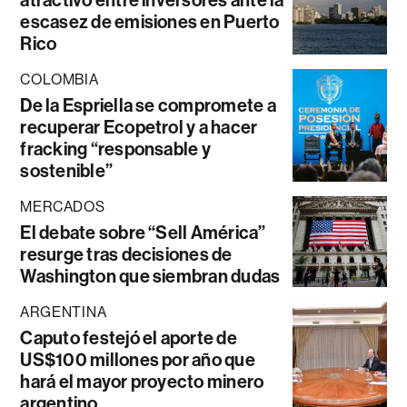
atractivo entre inversores ante la
escasez de emisiones en Puerto
Rico
COLOMBIA
De la Espriella se compromete a
recuperar Ecopetrol y a hacer
fracking “responsable y
sostenible”
MERCADOS
El debate sobre “Sell América”
resurge tras decisiones de
Washington que siembran dudas
ARGENTINA
Caputo festejó el aporte de
US$100 millones por año que
hará el mayor proyecto minero
argentino