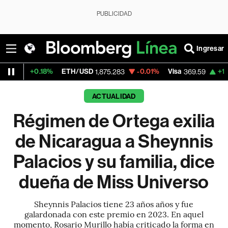
PUBLICIDAD
Ingresar
8%
ETH/USD
-0.01%
Visa
+1.07%
Mercad
1,875.283
369.59
ACTUALIDAD
Régimen de Ortega exilia
de Nicaragua a Sheynnis
Palacios y su familia, dice
dueña de Miss Universo
Sheynnis Palacios tiene 23 años años y fue
galardonada con este premio en 2023. En aquel
momento, Rosario Murillo había criticado la forma en