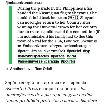
@missuniversefrance
During the parade in the Philippines a fan
handed the Nicaraguan flag to Sheynnis, She
couldn't hold back her tears 🥹🇳🇮 Sheynnis
can no longer return to her Country after
winning the Universal crown for her country
due to reasons politics and the competition (if
I'm not mistaken) his family had to flee this
town of Natal for the USA, Love you Sheynnis
❤️
#missuniverse
#foryou
#missnicaragua
#parati
#missuniverse2023
#pourtoi
#fyp
#sheynnispalacios
#parade
#viral
#missuniversenicaragua
#pourtoi
♬ Another Love - Tom Odell
Según recogió una crónica de la agencia
Asosiatted Press
en aquel momento, “
los
nicaragüenses de a pie -que en gran medida
tienen prohibido protestar o llevar la bandera