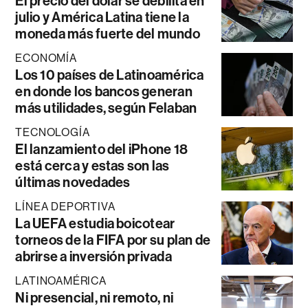
El precio del dólar se debilita en
julio y América Latina tiene la
moneda más fuerte del mundo
ECONOMÍA
Los 10 países de Latinoamérica
en donde los bancos generan
más utilidades, según Felaban
TECNOLOGÍA
El lanzamiento del iPhone 18
está cerca y estas son las
últimas novedades
LÍNEA DEPORTIVA
La UEFA estudia boicotear
torneos de la FIFA por su plan de
abrirse a inversión privada
LATINOAMÉRICA
Ni presencial, ni remoto, ni