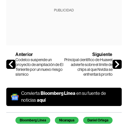
PUBLICIDAD
Anterior
Siguiente
Codelco suspende un
Principal científico de Huawei
proyecto de ampliación de El
advierte sobre el límite de
Teniente por un nuevo riesgo
chips al que Nvidia se
sísmico
enfrentará pronto
Convierta
Bloomberg Línea
en su fuente de
noticias
aquí
Temas de este artículo
Bloomberg Línea
Nicaragua
Daniel Ortega