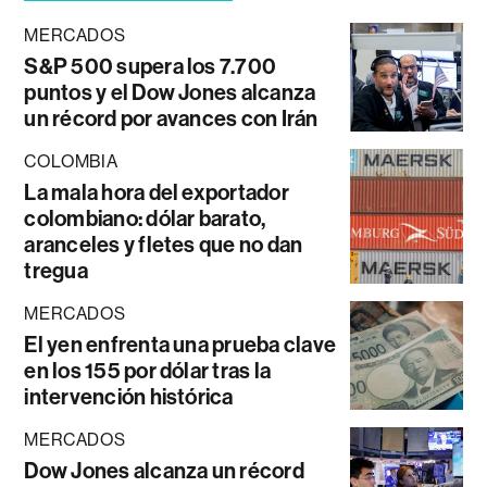
MERCADOS
S&P 500 supera los 7.700
puntos y el Dow Jones alcanza
un récord por avances con Irán
COLOMBIA
La mala hora del exportador
colombiano: dólar barato,
aranceles y fletes que no dan
tregua
MERCADOS
El yen enfrenta una prueba clave
en los 155 por dólar tras la
intervención histórica
MERCADOS
Dow Jones alcanza un récord