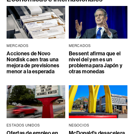
MERCADOS
MERCADOS
Acciones de Novo
Bessent afirma que el
Nordisk caen tras una
nivel del yen es un
mejora de previsiones
problema para Japón y
menor a la esperada
otras monedas
ESTADOS UNIDOS
NEGOCIOS
Ofertas de empleo en
McDonald’s desacelera